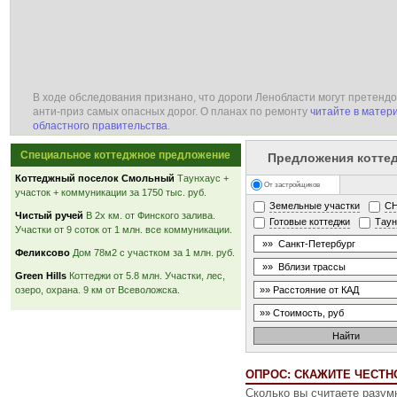
В ходе обследования признано, что дороги Ленобласти могут претендо
анти-приз самых опасных дорог. О планах по ремонту
читайте в матер
областного правительства
.
Специальное коттеджное предложение
Предложения котте
Коттеджный поселок Смольный
Таунхаус +
От застройщиков
участок + коммуникации за 1750 тыс. руб.
Земельные участки
С
Чистый ручей
В 2х км. от Финского залива.
Готовые коттеджи
Тау
Участки от 9 соток от 1 млн. все коммуникации.
Феликсово
Дом 78м2 с участком за 1 млн. руб.
Green Hills
Коттеджи от 5.8 млн. Участки, лес,
озеро, охрана. 9 км от Всеволожска.
ОПРОС: СКАЖИТЕ ЧЕСТНО
Сколько вы считаете разу