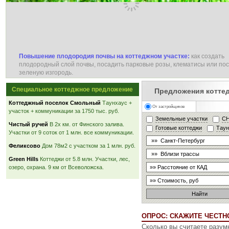
Повышение плодородия почвы на коттеджном участке:
как создать
плодородный слой почвы, посадить парковые розы, клематисы или по
зеленую изгородь.
Специальное коттеджное предложение
Предложения котте
Коттеджный поселок Смольный
Таунхаус +
От застройщиков
участок + коммуникации за 1750 тыс. руб.
Земельные участки
С
Чистый ручей
В 2х км. от Финского залива.
Готовые коттеджи
Тау
Участки от 9 соток от 1 млн. все коммуникации.
Феликсово
Дом 78м2 с участком за 1 млн. руб.
Green Hills
Коттеджи от 5.8 млн. Участки, лес,
озеро, охрана. 9 км от Всеволожска.
ОПРОС: СКАЖИТЕ ЧЕСТНО
Сколько вы считаете разу