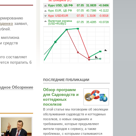
застройщиков (b.)
Курс USD, ЦБ РФ
07.05
31.0839
+0.0406
Курс EUR, ЦБ РФ
07.05
40.7386
+0.1122
Курс USD/EUR
07.05
1.3106
-0.0018
формированию
Валютная корзина
07.05
35.4285
+0.0728
зденко
заявил,
(USD+RUB)/2
ублей.
4 миллиона
м средств
что составляет
ется потратить 6
ПОСЛЕДНИЕ ПУБЛИКАЦИИ
одное Обозрение
Обзор программ
для Садоводств и
коттеджных
поселков
В этой статье мы поговорим об эволюции
обслуживания садоводств и коттеджных
поселков, о новых ожиданиях и
требованиях, которые предъявляют
жители городов к сервису, а также
проблемах, с которыми сталкиваются