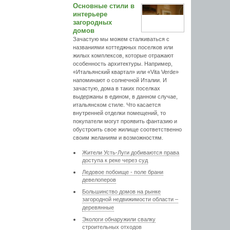
Основные стили в
интерьере
загородных
домов
Зачастую мы можем сталкиваться с
названиями коттеджных поселков или
жилых комплексов, которые отражают
особенность архитектуры. Например,
«Итальянский квартал» или «Vita Verde»
напоминают о солнечной Италии. И
зачастую, дома в таких поселках
выдержаны в едином, в данном случае,
итальянском стиле. Что касается
внутренней отделки помещений, то
покупатели могут проявить фантазию и
обустроить свое жилище соответственно
своим желаниям и возможностям.
Жители Усть-Луги добиваются права
доступа к реке через суд
Ледовое побоище - поле брани
девелоперов
Большинство домов на рынке
загородной недвижимости области –
деревянные
Экологи обнаружили свалку
строительных отходов