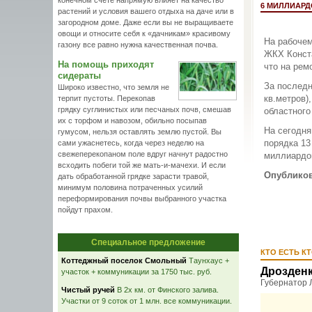
конечном счете напрямую влияет на качество
6 МИЛЛИАРД
растений и условия вашего отдыха на даче или в
загородном доме. Даже если вы не выращиваете
овощи и относите себя к «дачникам» красивому
На рабочем
газону все равно нужна качественная почва.
ЖКХ Конст
На помощь приходят
что на рем
сидераты
За последн
Широко известно, что земля не
кв.метров)
терпит пустоты. Перекопав
грядку суглинистых или песчаных почв, смешав
областного
их с торфом и навозом, обильно посыпав
На сегодня
гумусом, нельзя оставлять землю пустой. Вы
порядка 13
сами ужаснетесь, когда через неделю на
свежеперекопаном поле вдруг начнут радостно
миллиардов
всходить побеги той же мать-и-мачехи. И если
Опубликов
дать обработанной грядке зарасти травой,
минимум половина потраченных усилий
переформирования почвы выбранного участка
пойдут прахом.
Специальное предложение
КТО ЕСТЬ К
Коттеджный поселок Смольный
Таунхаус +
Дрозден
участок + коммуникации за 1750 тыс. руб.
Губернатор 
Чистый ручей
В 2х км. от Финского залива.
Участки от 9 соток от 1 млн. все коммуникации.