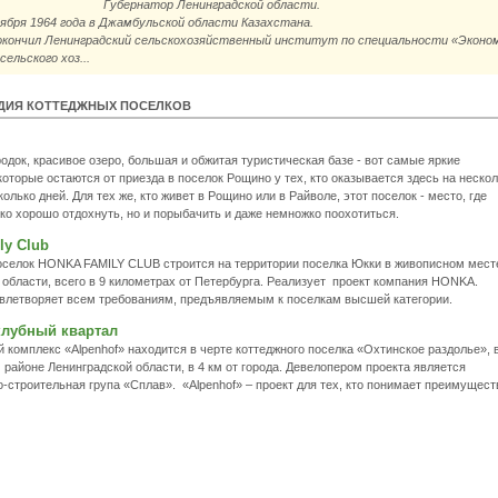
Губернатор Ленинградской области.
оября 1964 года в Джамбульской области Казахстана.
 окончил Ленинградский сельскохозяйственный институт по специальности «Эконом
сельского хоз...
ДИЯ КОТТЕДЖНЫХ ПОСЕЛКОВ
одок, красивое озеро, большая и обжитая туристическая базе - вот самые яркие
которые остаются от приезда в поселок Рощино у тех, кто оказывается здесь на неско
олько дней. Для тех же, кто живет в Рощино или в Райволе, этот поселок - место, где
ко хорошо отдохнуть, но и порыбачить и даже немножко поохотиться.
ly Club
оселок HONKA FAMILY CLUB строится на территории поселка Юкки в живописном мест
области, всего в 9 километрах от Петербурга. Реализует проект компания HONKA.
влетворяет всем требованиям, предъявляемым к поселкам высшей категории.
 клубный квартал
 комплекс «Alpenhof» находится в черте коттеджного поселка «Охтинское раздолье», 
районе Ленинградской области, в 4 км от города. Девелопером проекта является
-строительная група «Сплав». «Alpenhof» – проект для тех, кто понимает преимущест