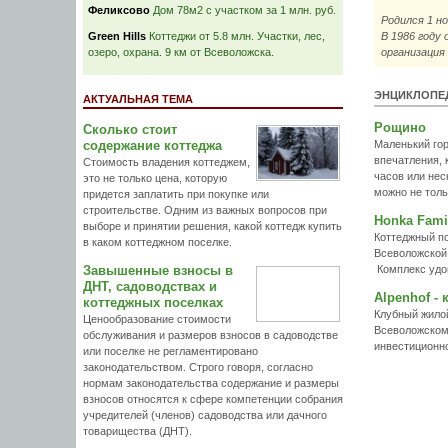
Феликсово
Дом 78м2 с участком за 1 млн. руб.
Родился 1 н
Green Hills
Коттеджи от 5.8 млн. Участки, лес,
В 1986 году
озеро, охрана. 9 км от Всеволожска.
организация 
ЭНЦИКЛОПЕ
АКТУАЛЬНАЯ ТЕМА
Рощино
Сколько стоит
содержание коттеджа
Маленький гор
впечатления, 
Стоимость владения коттеджем,
часов или неск
это не только цена, которую
можно не толь
придется заплатить при покупке или
строительстве. Одним из важных вопросов при
Honka Fami
выборе и принятии решения, какой коттедж купить
Коттеджный п
в каком коттеджном поселке.
Всеволожской 
Завышенные взносы в
Комплекс удо
ДНТ, садоводствах и
Alpenhof -
коттеджных поселках
Клубный жилой
Ценообразование стоимости
Всеволожском 
обслуживания и размеров взносов в садоводстве
инвестиционно
или поселке не регламентировано
законодательством. Строго говоря, согласно
нормам законодательства содержание и размеры
взносов относятся к сфере компетенции собрания
учредителей (членов) садоводства или дачного
товарищества (ДНТ).