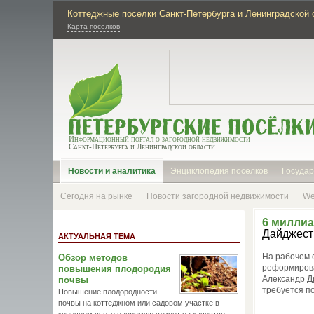
Коттеджные поселки Санкт-Петербурга и Ленинградской 
Карта поселков
Информационный портал о загородной недвижимости
Санкт-Петербурга и Ленинградской области
Новости и аналитика
Энциклопедия поселков
Государ
Сегодня на рынке
Новости загородной недвижимости
We
6 миллиа
Дайджест
АКТУАЛЬНАЯ ТЕМА
На рабочем 
Обзор методов
реформирова
повышения плодородия
Александр Др
почвы
требуется п
Повышение плодородности
почвы на коттеджном или садовом участке в