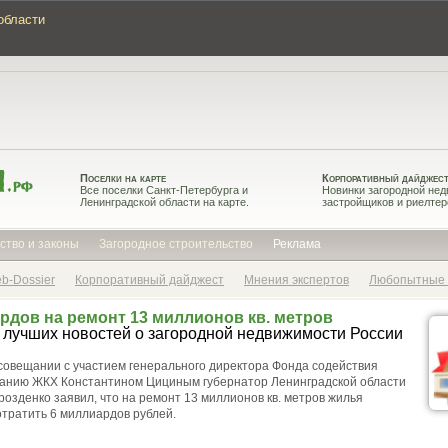
области
Поселки на карте
Корпоративный дайджес
Все поселки Санкт-Петербурга и
Новинки загородной нед
Ленинградской области на карте.
застройщиков и риелтер
ство и законы
Загородное строительство
Реклама
b-Dossier
Корпоративный дайджест
Мнения экспертов
Любопытные
рдов на ремонт 13 миллионов кв. метров
 лучших новостей о загородной недвижимости России
совещании с участием генерального директора Фонда содействия
нию ЖКХ Константином Цициным губернатор Ленинградской области
озденко заявил, что на ремонт 13 миллионов кв. метров жилья
отратить 6 миллиардов рублей.