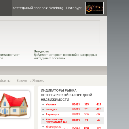
Коттеджный поселок: Noteburg - Нотебург
т
Веб-досье
вижимости от
Дайджест интернет-новостей о загородных
ов.
коттеджных поселках.
 факты
Виджет в Яндекс
ИНДИКАТОРЫ РЫНКА
ПЕТЕРБУРГСКОЙ ЗАГОРОДНОЙ
НЕДВИЖИМОСТИ
Участки
I/2013
395
-128
Коттеджи
I/2013
251
-112
Таунхаусы
I/2013
506
-37
Уверенность
I/2013
21
-6
покупателей (a.)
Уверенность
I/2013
1011
-697