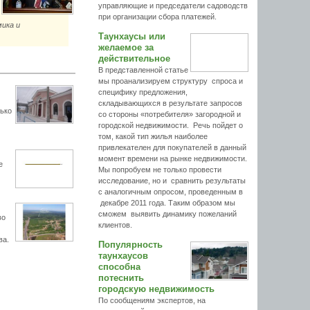
управляющие и председатели садоводств
при организации сбора платежей.
ика и
Таунхаусы или
желаемое за
действительное
В представленной статье
мы проанализируем структуру спроса и
специфику предложения,
складывающихся в результате запросов
лько
со стороны «потребителя» загородной и
городской недвижимости. Речь пойдет о
том, какой тип жилья наиболее
привлекателен для покупателей в данный
момент времени на рынке недвижимости.
е
Мы попробуем не только провести
исследование, но и сравнить результаты
с аналогичным опросом, проведенным в
декабре 2011 года. Таким образом мы
сможем выявить динамику пожеланий
во
клиентов.
ва.
Популярность
таунхаусов
способна
потеснить
городскую недвижимость
По сообщениям экспертов, на