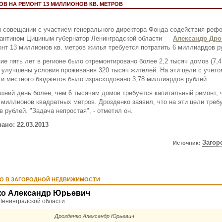
ОВ НА РЕМОНТ 13 МИЛЛИОНОВ КВ. МЕТРОВ
 совещании с участием генерального директора Фонда содействия ре
антином Цициным губернатор Ленинградской области
Александр Дро
онт 13 миллионов кв. метров жилья требуется потратить 6 миллиардов р
ие пять лет в регионе было отремонтировано более 2,2 тысяч домов (7,
, улучшены условия проживания 320 тысяч жителей. На эти цели с учето
 и местного бюджетов было израсходовано 3,78 миллиардов рублей.
шний день более, чем 6 тысячам домов требуется капитальный ремонт, 
 миллионов квадратных метров. Дрозденко заявил, что на эти цели требу
 рублей. "Задача непростая", - отметил он.
ано: 22.03.2013
Загор
Источник:
ТО В ЗАГОРОДНОЙ НЕДВИЖИМОСТИ
ко Александр Юрьевич
Ленинградской области
Дрозденко Александр Юрьевич