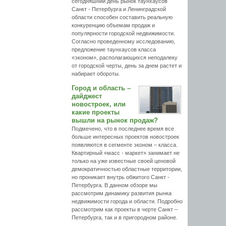
сегодняшний день рынок таунхаусов
Санкт - Петербурга и Ленинградской
области способен составить реальную
конкуренцию объемам продаж и
популярности городской недвижимости.
Согласно проведенному исследованию,
предложение таунхаусов класса
«эконом», располагающихся неподалеку
от городской черты, день за днем растет и
набирает обороты.
Город и область –
дайджест
новостроек, или
какие проекты
вышли на рынок продаж?
Подмечено, что в последнее время все
больше интересных проектов новостроек
появляются в сегменте эконом – класса.
Квартирный «масс - маркет» занимает не
только на уже известные своей ценовой
демократичностью областные территории,
но проникает внутрь обжитого Санкт -
Петербурга. В данном обзоре мы
рассмотрим динамику развития рынка
недвижимости города и области. Подробно
рассмотрим как проекты в черте Санкт –
Петербурга, так и в пригородном районе.