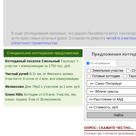
В ходе обследования признано, что дороги Ленобласти могут претендо
анти-приз самых опасных дорог. О планах по ремонту
читайте в матер
областного правительства
.
Специальное коттеджное предложение
Предложения котте
Коттеджный поселок Смольный
Таунхаус +
От застройщиков
участок + коммуникации за 1750 тыс. руб.
Земельные участки
С
Чистый ручей
В 2х км. от Финского залива.
Готовые коттеджи
Тау
Участки от 9 соток от 1 млн. все коммуникации.
Феликсово
Дом 78м2 с участком за 1 млн. руб.
Green Hills
Коттеджи от 5.8 млн. Участки, лес,
озеро, охрана. 9 км от Всеволожска.
ОПРОС: СКАЖИТЕ ЧЕСТНО...
Сколько вы считаете разумным п