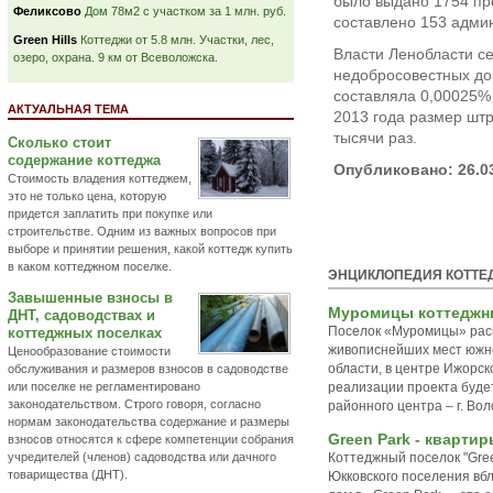
было выдано 1754 пр
Феликсово
Дом 78м2 с участком за 1 млн. руб.
составлено 153 адми
Green Hills
Коттеджи от 5.8 млн. Участки, лес,
Власти Ленобласти с
озеро, охрана. 9 км от Всеволожска.
недобросовестных до
составляла 0,00025% 
АКТУАЛЬНАЯ ТЕМА
2013 года размер штр
тысячи раз.
Сколько стоит
содержание коттеджа
Опубликовано: 26.0
Стоимость владения коттеджем,
это не только цена, которую
придется заплатить при покупке или
строительстве. Одним из важных вопросов при
выборе и принятии решения, какой коттедж купить
в каком коттеджном поселке.
ЭНЦИКЛОПЕДИЯ КОТТЕ
Завышенные взносы в
Муромицы коттеджн
ДНТ, садоводствах и
Поселок «Муромицы» расп
коттеджных поселках
живописнейших мест южн
Ценообразование стоимости
области, в центре Ижорс
обслуживания и размеров взносов в садоводстве
или поселке не регламентировано
реализации проекта буде
законодательством. Строго говоря, согласно
районного центра – г. Воло
нормам законодательства содержание и размеры
Green Park - кварти
взносов относятся к сфере компетенции собрания
учредителей (членов) садоводства или дачного
Коттеджный поселок "Gre
товарищества (ДНТ).
Юкковского поселения вб