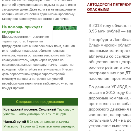
конечном счете напрямую влияет на качество
АВТОДОРОГИ ПЕТЕРБУ
растений и условия вашего отдыха на даче или в
загородном доме. Даже если вы не выращиваете
ОПАСНЫМИ
овощи и относите себя к «дачникам» красивому
газону все равно нужна качественная почва.
В 2013 году область 
На помощь приходят
3,95 млн рублей — вд
сидераты
Широко известно, что земля не
Петербург и Леноблас
терпит пустоты. Перекопав
Владимирской област
грядку суглинистых или песчаных почв, смешав
опасными магистраля
их с торфом и навозом, обильно посыпав
гумусом, нельзя оставлять землю пустой. Вы
abnews.ru со ссылко
сами ужаснетесь, когда через неделю на
общественного центра
свежеперекопаном поле вдруг начнут радостно
расчете рейтинга экс
всходить побеги той же мать-и-мачехи. И если
пострадавших при ДТ
дать обработанной грядке зарасти травой,
населения, протяженн
минимум половина потраченных усилий
переформирования почвы выбранного участка
По данным УГИБДД по
пойдут прахом.
оласти в 2012 году б
дорожные компании, 
Специальное предложение
протоколов за несоб
дорожного движения 
Коттеджный поселок Смольный
Таунхаус +
участок + коммуникации за 1750 тыс. руб.
частности, на юрлиц
остальные 834 - на д
Чистый ручей
В 2х км. от Финского залива.
устранение выявленны
Участки от 9 соток от 1 млн. все коммуникации.