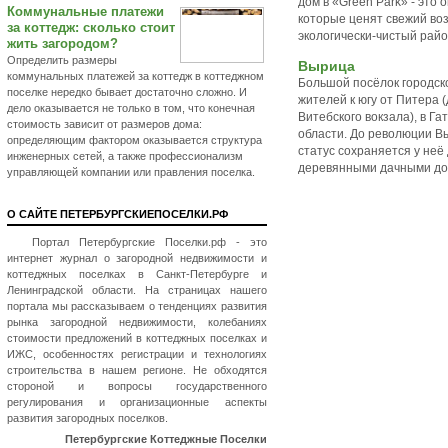
дом в «Green Park» - это
Коммунальные платежи
которые ценят свежий воз
за коттедж: сколько стоит
экологически-чистый райо
жить загородом?
Определить размеры
Вырица
коммунальных платежей за коттедж в коттеджном
Большой посёлок городско
поселке нередко бывает достаточно сложно. И
жителей к югу от Питера 
дело оказывается не только в том, что конечная
Витебского вокзала), в Г
стоимость зависит от размеров дома:
области. До революции В
определяющим фактором оказывается структура
статус сохраняется у неё 
инженерных сетей, а также профессионализм
деревянными дачными до
управляющей компании или правления поселка.
О САЙТЕ ПЕТЕРБУРГСКИЕПОСЕЛКИ.РФ
Портал Петербургские Поселки.рф - это
интернет журнал о загородной недвижимости и
коттеджных поселках в Санкт-Петербурге и
Ленинградской области. На страницах нашего
портала мы рассказываем о тенденциях развития
рынка загородной недвижимости, колебаниях
стоимости предложений в коттеджных поселках и
ИЖС, особенностях регистрации и технологиях
строительства в нашем регионе. Не обходятся
стороной и вопросы государственного
регулирования и организационные аспекты
развития загородных поселков.
Петербургские Коттеджные Поселки