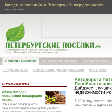
Коттеджные поселки Санкт-Петербурга и Ленинградской области
Карта поселков
Информационный портал о загородной недвижимости
Санкт-Петербурга и Ленинградской области
Новости и аналитика
Энциклопедия поселков
Государство и закон
Сегодня на рынке
Новости загородной недвижимости
Web-Dossier
Автодороги Пет
Ленобласти при
АКТУАЛЬНАЯ ТЕМА
Дайджест лучших
недвижимости Ро
Обзор методов
повышения плодородия
почвы
В 2013 году область по
Повышение плодородности
млн рублей — вдвое бол
почвы на коттеджном или садовом участке в