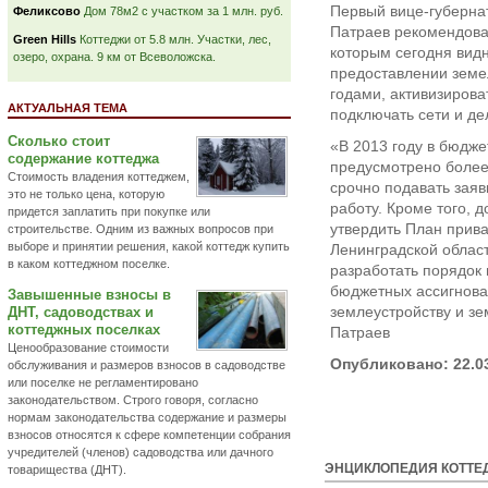
Первый вице-губерна
Феликсово
Дом 78м2 с участком за 1 млн. руб.
Патраев рекомендова
Green Hills
Коттеджи от 5.8 млн. Участки, лес,
которым сегодня вид
озеро, охрана. 9 км от Всеволожска.
предоставлении земе
годами, активизирова
АКТУАЛЬНАЯ ТЕМА
подключать сети и де
Сколько стоит
«В 2013 году в бюдже
содержание коттеджа
предусмотрено более 
Стоимость владения коттеджем,
срочно подавать заяв
это не только цена, которую
работу. Кроме того, 
придется заплатить при покупке или
утвердить План прив
строительстве. Одним из важных вопросов при
выборе и принятии решения, какой коттедж купить
Ленинградской област
в каком коттеджном поселке.
разработать порядок
бюджетных ассигнова
Завышенные взносы в
землеустройству и зе
ДНТ, садоводствах и
коттеджных поселках
Патраев
Ценообразование стоимости
Опубликовано: 22.0
обслуживания и размеров взносов в садоводстве
или поселке не регламентировано
законодательством. Строго говоря, согласно
нормам законодательства содержание и размеры
взносов относятся к сфере компетенции собрания
учредителей (членов) садоводства или дачного
ЭНЦИКЛОПЕДИЯ КОТТЕ
товарищества (ДНТ).