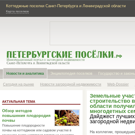
Коттеджные поселки Санкт-Петербурга и Ленинградской области
Карта поселков
Информационный портал о загородной недвижимости
Санкт-Петербурга и Ленинградской области
Новости и аналитика
Энциклопедия поселков
Государство и закон
Сегодня на рынке
Новости загородной недвижимости
Web-Dossier
Земельные учас
строительство 
АКТУАЛЬНАЯ ТЕМА
области получил
многодетных се
Обзор методов
повышения плодородия
Дайджест лучших
почвы
загородной недв
Повышение плодородности
почвы на коттеджном или садовом участке в
На коллегии, прошедшей