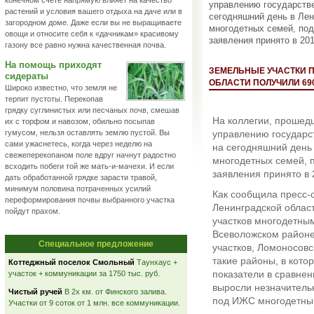
конечном счете напрямую влияет на качество
управлению государств
растений и условия вашего отдыха на даче или в
сегодняшний день в Лен
загородном доме. Даже если вы не выращиваете
многодетных семей, под
овощи и относите себя к «дачникам» красивому
заявления принято в 201
газону все равно нужна качественная почва.
На помощь приходят
ЗЕМЕЛЬНЫЕ УЧАСТКИ 
сидераты
ОБЛАСТИ ПОЛУЧИЛИ 6
Широко известно, что земля не
терпит пустоты. Перекопав
грядку суглинистых или песчаных почв, смешав
На коллегии, прошед
их с торфом и навозом, обильно посыпав
гумусом, нельзя оставлять землю пустой. Вы
управлению государс
сами ужаснетесь, когда через неделю на
на сегодняшний день
свежеперекопаном поле вдруг начнут радостно
многодетных семей, п
всходить побеги той же мать-и-мачехи. И если
заявления принято в 
дать обработанной грядке зарасти травой,
минимум половина потраченных усилий
Как сообщила пресс-
переформирования почвы выбранного участка
Ленинградской облас
пойдут прахом.
участков многодетны
Всеволожском районе 
Специальное предложение
участков, Ломоносовс
такие районы, в кото
Коттеджный поселок Смольный
Таунхаус +
показатели в сравне
участок + коммуникации за 1750 тыс. руб.
выросли незначительн
Чистый ручей
В 2х км. от Финского залива.
под ИЖС многодетным
Участки от 9 соток от 1 млн. все коммуникации.