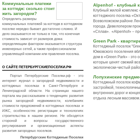
Коммунальные платежи
Alpenhof - клубный 
за коттедж: сколько стоит
Клубный жилой комплекс «
жить загородом?
коттеджного поселка «Охт
Определить размеры
Всеволожском районе Лени
коммунальных платежей за коттедж в коттеджном
города. Девелопером про
поселке нередко бывает достаточно сложно. И
«Сплав». «Alpenhof» – пр
дело оказывается не только в том, что конечная
стоимость зависит от размеров дома:
Green Park - кварти
определяющим фактором оказывается структура
Коттеджный поселок "Gre
инженерных сетей, а также профессионализм
Юкковского поселения вб
управляющей компании или правления поселка.
дом в «Green Park» - это
которые ценят свежий воз
О САЙТЕ ПЕТЕРБУРГСКИЕПОСЕЛКИ.РФ
экологически-чистый райо
Портал Петербургские Поселки.рф - это
Лопухинские предме
интернет журнал о загородной недвижимости и
Коттеджный поселок кофм
коттеджных поселках в Санкт-Петербурге и
застройкой, технологичн
Ленинградской области. На страницах нашего
внутренних дорог и конц
портала мы рассказываем о тенденциях развития
отдыха лесным массивом.
рынка загородной недвижимости, колебаниях
стоимости предложений в коттеджных поселках и
ИЖС, особенностях регистрации и технологиях
строительства в нашем регионе. Не обходятся
стороной и вопросы государственного
регулирования и организационные аспекты
развития загородных поселков.
Петербургские Коттеджные Поселки