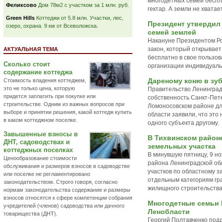
многодетных семей беспл
Феликсово
Дом 78м2 с участком за 1 млн. руб.
гектар. А земли не хватает
Green Hills
Коттеджи от 5.8 млн. Участки, лес,
Президент утвердил
озеро, охрана. 9 км от Всеволожска.
семей землей
Накануне Президентом Р
закон, который открывае
АКТУАЛЬНАЯ ТЕМА
бесплатно в свое пользо
Сколько стоит
организации индивидуаль
содержание коттеджа
Дареному коню в зу
Стоимость владения коттеджем,
это не только цена, которую
Правительство Ленинград
придется заплатить при покупке или
собственность Санкт-Пете
строительстве. Одним из важных вопросов при
Ломоносовском районе дл
выборе и принятии решения, какой коттедж купить
области заявили, что это
в каком коттеджном поселке.
одного субъекта другому.
Завышенные взносы в
В Тихвинском район
ДНТ, садоводствах и
земельных участка
коттеджных поселках
В минувшую пятницу, 9 но
Ценообразование стоимости
района Ленинградской об
обслуживания и размеров взносов в садоводстве
участков по областному 
или поселке не регламентировано
отдельным категориям гр
законодательством. Строго говоря, согласно
жилищного строительства
нормам законодательства содержание и размеры
взносов относятся к сфере компетенции собрания
Многодетные семьи П
учредителей (членов) садоводства или дачного
Ленобласти
товарищества (ДНТ).
Георгий Полтавченко под