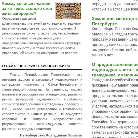
Коммунальные платежи
передать под участки для
за коттедж: сколько стоит
которые в настоящее вре
жить загородом?
Земля для многодетн
Определить размеры
Петербурге
коммунальных платежей за коттедж в коттеджном
поселке нередко бывает достаточно сложно. И
Как сообщил БН глава Ко
дело оказывается не только в том, что конечная
Милонов, на стадии треть
стоимость зависит от размеров дома:
поправку о введении ценз
определяющим фактором оказывается структура
претендующих на загород
инженерных сетей, а также профессионализм
получения бесплатной зе
управляющей компании или правления поселка.
менее 5 лет.
О предоставлении з
О САЙТЕ ПЕТЕРБУРГСКИЕПОСЕЛКИ.РФ
индивидуального жи
гражданам, имеющим
Портал Петербургские Поселки.рф - это
интернет журнал о загородной недвижимости и
Граждане Российской Фед
коттеджных поселках в Санкт-Петербурге и
граждане), обладают пра
Ленинградской области. На страницах нашего
для индивидуального жили
портала мы рассказываем о тенденциях развития
предварительного соглас
рынка загородной недвижимости, колебаниях
участков, находящихся в 
стоимости предложений в коттеджных поселках и
участков, находящихся в
ИЖС, особенностях регистрации и технологиях
управлению которыми пер
строительства в нашем регионе. Не обходятся
федеральными законами 
стороной и вопросы государственного
Российской Федерации, а 
регулирования и организационные аспекты
собственность на которые
развития загородных поселков.
земельным законодательс
Петербургские Коттеджные Поселки
государственной власти С