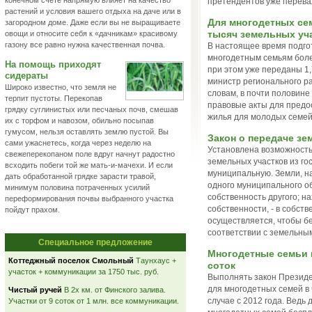
конечном счете напрямую влияет на качество
претендентов уже перевал
растений и условия вашего отдыха на даче или в
Для многодетных се
загородном доме. Даже если вы не выращиваете
тысяч земельных уч
овощи и относите себя к «дачникам» красивому
газону все равно нужна качественная почва.
В настоящее время подго
многодетным семьям более
На помощь приходят
при этом уже переданы 1,
сидераты
министр регионального ра
Широко известно, что земля не
словам, в почти половине
терпит пустоты. Перекопав
правовые акты для предо
грядку суглинистых или песчаных почв, смешав
жилья для молодых семей
их с торфом и навозом, обильно посыпав
гумусом, нельзя оставлять землю пустой. Вы
Закон о передаче з
сами ужаснетесь, когда через неделю на
Установлена возможность
свежеперекопаном поле вдруг начнут радостно
земельных участков из го
всходить побеги той же мать-и-мачехи. И если
муниципальную. Земли, н
дать обработанной грядке зарасти травой,
одного муниципального о
минимум половина потраченных усилий
собственность другого; 
переформирования почвы выбранного участка
собственности, - в собст
пойдут прахом.
осуществляется, чтобы бе
соответствии с земельны
Специальное предложение
Многодетные семьи п
Коттеджный поселок Смольный
Таунхаус +
соток
участок + коммуникации за 1750 тыс. руб.
Выполнять закон Президе
для многодетных семей в 
Чистый ручей
В 2х км. от Финского залива.
случае с 2012 года. Ведь
Участки от 9 соток от 1 млн. все коммуникации.