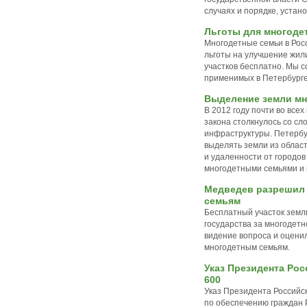
случаях и порядке, уста
Льготы для многоде
Многодетные семьи в Росс
льготы на улучшение жил
участков бесплатно. Мы 
применимых в Петербурге
Выделение земли мно
В 2012 году почти во все
закона столкнулось со сл
инфраструктуры. Петербу
выделять земли из област
и удаленности от городо
многодетными семьями и 
Медведев разрешил
семьям
Бесплатный участок земли
государства за многодетно
видение вопроса и оцени
многодетным семьям.
Указ Президента Рос
600
Указ Президента Российск
по обеспечению граждан