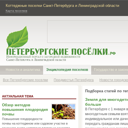
Коттеджные поселки Санкт-Петербурга и Ленинградской области
Карта поселков
Информационный портал о загородной недвижимости
Санкт-Петербурга и Ленинградской области
Новости и аналитика
Энциклопедия поселков
Государство и закон
Все Петербургские поселки
Предместья Петербурга
Новости городск
Подборка статей по тег
АКТУАЛЬНАЯ ТЕМА
Земля для многодет
больше
Обзор методов
В Петербурге с 1 января 
повышения плодородия
почвы
многодетным семьям взят
индивидуальное или дачно
Повышение плодородности
почвы на коттеджном или садовом участке в
передать гражданам лишь 