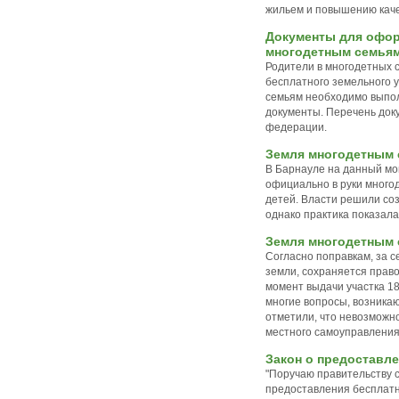
жильем и повышению каче
Документы для офор
многодетным семья
Родители в многодетных 
бесплатного земельного 
семьям необходимо выпол
документы. Перечень док
федерации.
Земля многодетным 
В Барнауле на данный мо
официально в руки многод
детей. Власти решили соз
однако практика показала
Земля многодетным 
Согласно поправкам, за 
земли, сохраняется право
момент выдачи участка 18
многие вопросы, возникаю
отметили, что невозможн
местного самоуправления,
Закон о предоставл
"Поручаю правительству 
предоставления бесплатн