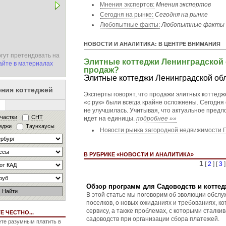
Мнения экспертов:
Мнения экспертов
Сегодня на рынке:
Сегодня на рынке
Любопытные факты:
Любопытные факты
НОВОСТИ И АНАЛИТИКА: В ЦЕНТРЕ ВНИМАНИЯ
огут претендовать на
В новой подборке мы публикуем статьи-обзоры о 
Элитные коттеджи Ленинградской 
айте в материалах
классов и
новинках предложений в Ленинградской 
продаж?
неспешного чтения и справнения предложений.
Элитные коттеджи Ленинградской об
ния коттеджей
Эксперты говорят, что продажи элитных коттедж
«с рук» были всегда крайне осложнены. Сегодня
не улучшилась. Учитывая, что актуальное предл
частки
СНТ
идет на единицы.
подробнее »»
теджи
Таунхаусы
Новости рынка загородной недвижимости 
В РУБРИКЕ «НОВОСТИ И АНАЛИТИКА»
1
[
2
] [
3
]
Обзор программ для Садоводств и котте
В этой статье мы поговорим об эволюции обслу
поселков, о новых ожиданиях и требованиях, к
сервису, а также проблемах, с которыми сталк
 ЧЕСТНО...
садоводств при организации сбора платежей.
ете разумным платить в