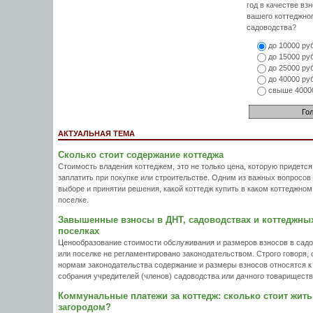
год в качестве вз
вашего коттеджно
садоводства?
до 10000 руб
до 15000 руб
до 25000 руб
до 40000 руб
свыше 40000
АКТУАЛЬНАЯ ТЕМА
Сколько стоит содержание коттеджа
Стоимость владения коттеджем, это не только цена, которую придется
заплатить при покупке или строительстве. Одним из важных вопросов
выборе и принятии решения, какой коттедж купить в каком коттеджном
поселке.
Завышенные взносы в ДНТ, садоводствах и коттеджны
поселках
Ценообразование стоимости обслуживания и размеров взносов в сад
или поселке не регламентировано законодательством. Строго говоря, 
нормам законодательства содержание и размеры взносов относятся 
собрания учредителей (членов) садоводства или дачного товариществ
Коммунальные платежи за коттедж: сколько стоит жить
загородом?