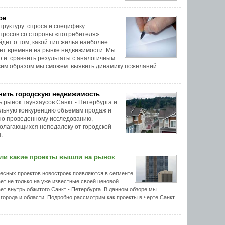
ое
труктуру спроса и специфику
просов со стороны «потребителя»
дет о том, какой тип жилья наиболее
нт времени на рынке недвижимости. Мы
о и сравнить результаты с аналогичным
аким образом мы сможем выявить динамику пожеланий
снить городскую недвижимость
 рынок таунхаусов Санкт - Петербурга и
альную конкуренцию объемам продаж и
но проведенному исследованию,
полагающихся неподалеку от городской
.
 или какие проекты вышли на рынок
есных проектов новостроек появляются в сегменте
ет не только на уже известные своей ценовой
ет внутрь обжитого Санкт - Петербурга. В данном обзоре мы
орода и области. Подробно рассмотрим как проекты в черте Санкт