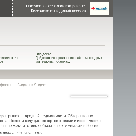
Поселок во Всеволожском районе:
Киссолово коттеджный поселок
т
Веб-досье
вижимости от
Дайджест интернет-новостей о загородных
ов.
коттеджных поселках.
 факты
Виджет в Яндекс
оров рынка загородной недвижимости. Обзоры новых
ства. Новости ведущих экспертов отрасли и информация о
льных услуг и готовых объектов недвижимости в России.
 корпоративные анонсы