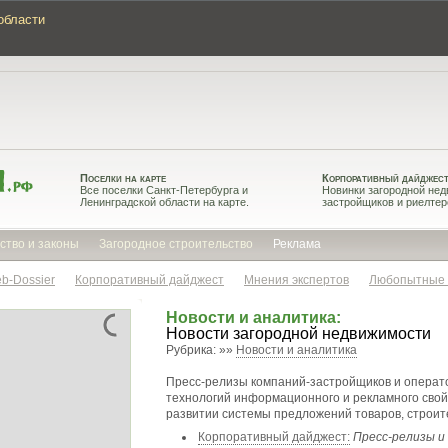
области
Поселки на карте
Корпоративный дайджес
Все поселки Санкт-Петербурга и
Новинки загородной нед
Ленинградской области на карте.
застройщиков и риелтер
ство и законы
Загородное строительство
Реклама
b-Dossier
Корпоративный дайджест
Мнения экспертов
Любопытные
Новости и аналитика:
Новости загородной недвижимости
Рубрика: »»
Новости и аналитика
Пресс-релизы компаний-застройщиков и операт
технологий информационного и рекламного свой
развитии системы предложений товаров, строите
Корпоративный дайджест:
Пресс-релизы и