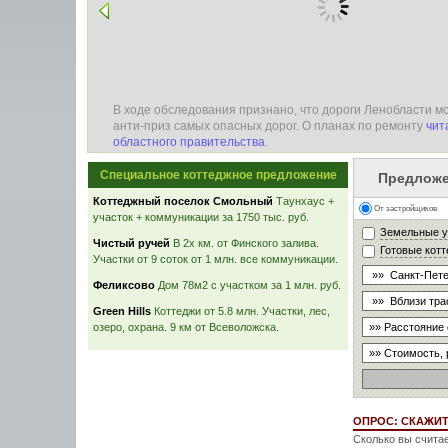
здать
В ходе обследования признано, что дороги Ленобласти м
ли построить
анти-приз самых опасных дорог. О планах по ремонту
чит
областного правительства
.
Специальное коттеджное предложение
Предложе
Коттеджный поселок Смольный
Таунхаус +
От застройщиков
участок + коммуникации за 1750 тыс. руб.
Земельные у
Чистый ручей
В 2х км. от Финского залива.
Готовые кот
Участки от 9 соток от 1 млн. все коммуникации.
Феликсово
Дом 78м2 с участком за 1 млн. руб.
Green Hills
Коттеджи от 5.8 млн. Участки, лес,
озеро, охрана. 9 км от Всеволожска.
ОПРОС: СКАЖИТЕ
Сколько вы счита