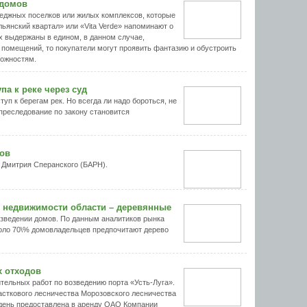
 домов
еджных поселков или жилых комплексов, которые
ьянский квартал» или «Vita Verde» напоминают о
ах выдержаны в едином, в данном случае,
и помещений, то покупатели могут проявить фантазию и обустроить
можностям.
па к реке через суд
уп к берегам рек. Но всегда ли надо бороться, не
 преследование по закону становится
ров
 Дмитрия Сперанского (БАРН).
 недвижимости области – деревянные
зведении домов. По данным аналитиков рынка
коло 70\% домовладельцев предпочитают дерево
х отходов
тельных работ по возведению порта «Усть-Луга».
сткового лесничества Морозовского лесничества
день предоставлена в аренду ОАО Компании