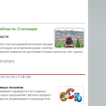
коттеджных поселках разных
Рецепты строительства из газобетона:
сп
области. Стагнация
области
. Рекомендуется для
недостатках и особенностях строительства
кровли в Ленинградской области.
ласти
ей в так называемой категории продаж
 ситуация на вторичном рынке «элитки»
ожение измеряется десятками готовых проектов, счет сделок
Петербурга
 [
4
] [
5
] [
6
] [
7
] [
8
] [
9
]
джных поселков
живания садоводств и коттеджных
оторые предъявляют жители городов к
иваются управляющие и председатели