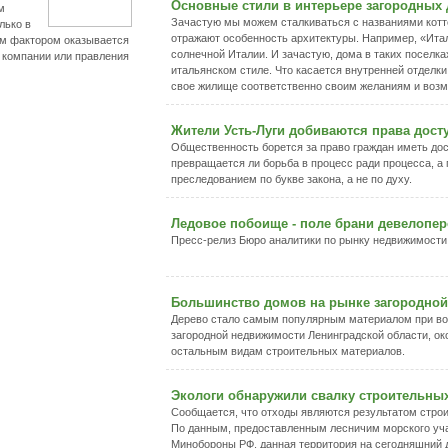
Основные стили в интерьере загородных
м
Зачастую мы можем сталкиваться с названиями котт
лько в
отражают особенность архитектуры. Например, «Итал
им фактором оказывается
солнечной Италии. И зачастую, дома в таких поселк
 компании или правления
итальянском стиле. Что касается внутренней отделк
свое жилище соответственно своим желаниям и воз
Жители Усть-Луги добиваются права досту
Общественность борется за право граждан иметь дост
превращается ли борьба в процесс ради процесса, а
преследованием по букве закона, а не по духу.
Ледовое побоище - поле брани девелопе
Пресс-релиз Бюро аналитики по рынку недвижимости
Большинство домов на рынке загородной
Дерево стало самым популярным материалом при во
загородной недвижимости Ленинградской области, о
остальным видам строительных материалов.
Экологи обнаружили свалку строительны
Сообщается, что отходы являются результатом строи
По данным, предоставленным лесничим морского уча
Минобороны РФ, данная территория на сегодняшний 