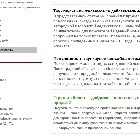
носов администрации
го поселка или правления
Таунхаусы или желаемое за действительн
В представленной статье мы проанализируем с
.
предложения, складывающихся в результате за
.
загородной и городской недвижимости. Речь пой
.
привлекателен для покупателей в данный моме
.
попробуем не только провести исследование, н
 руб.
опросом, проведенным в декабре 2011 года. Т
клиентов.
Популярность таунхаусов способна поте
По сообщениям экспертов, на сегодняшний день
Ленинградской области способен составить ре
популярности городской недвижимости. Соглас
предложение таунхаусов класса «эконом», рас
 при
черты, день за днем растет и набирает обороты
Город и область – дайджест новостроек,
х
продаж?
Подмечено, что в последнее время все больше интер
оводстве
эконом – класса. Квартирный «масс - маркет» занима
согласно
демократичностью областные территории, но проника
к сфере компетенции
рассмотрим динамику развития рынка недвижимости г
а (ДНТ).
– Петербурга, так и в пригородном районе.