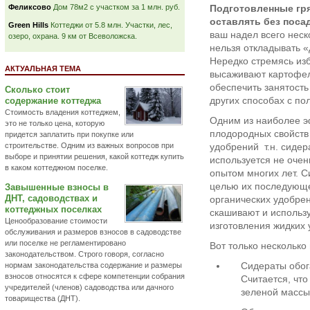
Феликсово
Дом 78м2 с участком за 1 млн. руб.
Подготовленные гря
оставлять без поса
Green Hills
Коттеджи от 5.8 млн. Участки, лес,
ваш надел всего неск
озеро, охрана. 9 км от Всеволожска.
нельзя откладывать 
Нередко стремясь изб
АКТУАЛЬНАЯ ТЕМА
высаживают картофель
обеспечить занятость
Сколько стоит
других способах с по
содержание коттеджа
Стоимость владения коттеджем,
Одним из наиболее 
это не только цена, которую
плодородных свойств
придется заплатить при покупке или
строительстве. Одним из важных вопросов при
удобрений т.н. сидер
выборе и принятии решения, какой коттедж купить
используется не очен
в каком коттеджном поселке.
опытом многих лет. 
целью их последующе
Завышенные взносы в
ДНТ, садоводствах и
органических удобрен
коттеджных поселках
скашивают и использ
Ценообразование стоимости
изготовления жидких 
обслуживания и размеров взносов в садоводстве
или поселке не регламентировано
Вот только несколько
законодательством. Строго говоря, согласно
Сидераты обог
нормам законодательства содержание и размеры
взносов относятся к сфере компетенции собрания
Считается, что
учредителей (членов) садоводства или дачного
зеленой массы 
товарищества (ДНТ).