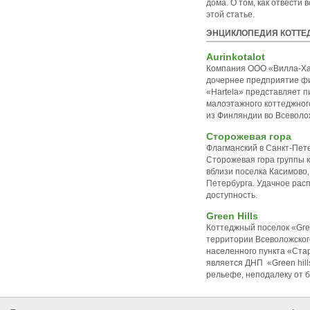
дома. О том, как отвести 
этой статье.
ЭНЦИКЛОПЕДИЯ КОТТЕ
Aurinkotalot
Компания ООО «Вилла-Хау
дочернее предприятие ф
«Hartela» представляет 
малоэтажного коттеджного
из Финляндии во Всеволо
Сторожевая гора
Флагманский в Санкт-Пет
Сторожевая гора группы 
вблизи поселка Касимово, 
Петербурга. Удачное рас
доступность.
Green Hills
Коттеджный поселок «Gree
территории Всеволожского
населенного пункта «Ста
является ДНП «Green hill
рельефе, неподалеку от б