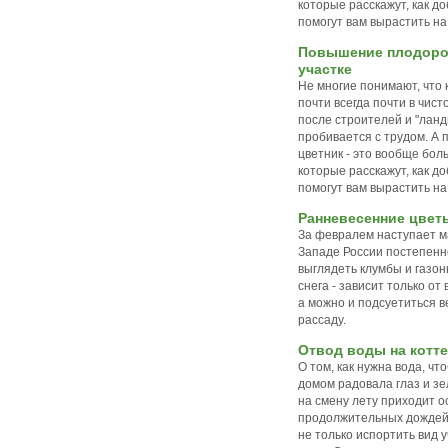
которые расскажут, как д
помогут вам вырастить на
Повышение плодоро
участке
Не многие понимают, что 
почти всегда почти в чист
после строителей и "лан
пробивается с трудом. А 
цветник - это вообще бол
которые расскажут, как д
помогут вам вырастить на
Ранневесенние цветы
За февралем наступает ма
Западе России постепенно
выглядеть клумбы и газон
снега - зависит только от
а можно и подсуетиться в
рассаду.
Отвод воды на котт
О том, как нужна вода, ч
домом радовала глаз и зе
на смену лету приходит ос
продолжительных дождей 
не только испортить вид 