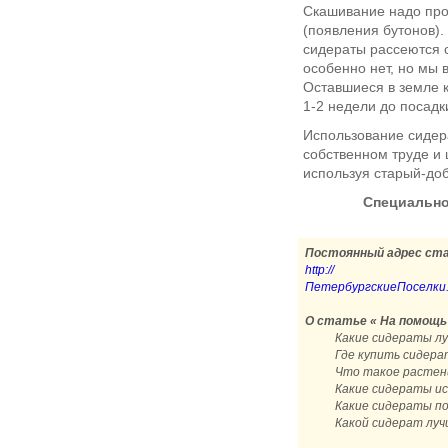
Скашивание надо про
(появления бутонов).
сидераты рассеются с
особенно нет, но мы 
Оставшиеся в земле 
1-2 недели до посадк
Использование сидер
собственном труде и 
используя старый-до
Специально
Постоянный адрес ст
http://
ПетербургскиеПоселки.рф
О статье « На помощь
Какие сидераты л
Где купить сидер
Что такое растен
Какие сидераты и
Какие сидераты п
Какой сидерат лу