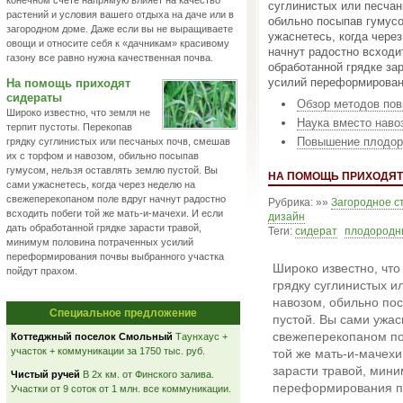
конечном счете напрямую влияет на качество
суглинистых или песчан
растений и условия вашего отдыха на даче или в
обильно посыпав гумусо
загородном доме. Даже если вы не выращиваете
ужаснетесь, когда чере
овощи и относите себя к «дачникам» красивому
начнут радостно всходит
газону все равно нужна качественная почва.
обработанной грядке за
усилий переформировани
На помощь приходят
сидераты
Обзор методов по
Широко известно, что земля не
Наука вместо наво
терпит пустоты. Перекопав
Повышение плодоро
грядку суглинистых или песчаных почв, смешав
их с торфом и навозом, обильно посыпав
гумусом, нельзя оставлять землю пустой. Вы
НА ПОМОЩЬ ПРИХОДЯТ
сами ужаснетесь, когда через неделю на
свежеперекопаном поле вдруг начнут радостно
Рубрика: »»
Загородное с
всходить побеги той же мать-и-мачехи. И если
дизайн
дать обработанной грядке зарасти травой,
Теги:
сидерат
плодородн
минимум половина потраченных усилий
переформирования почвы выбранного участка
Широко известно, что
пойдут прахом.
грядку суглинистых и
навозом, обильно пос
Специальное предложение
пустой. Вы сами ужас
свежеперекопаном пол
Коттеджный поселок Смольный
Таунхаус +
участок + коммуникации за 1750 тыс. руб.
той же мать-и-мачехи
зарасти травой, мин
Чистый ручей
В 2х км. от Финского залива.
переформирования по
Участки от 9 соток от 1 млн. все коммуникации.