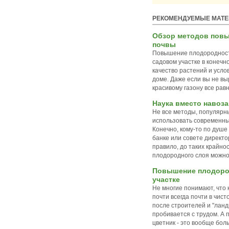
РЕКОМЕНДУЕМЫЕ МАТ
Обзор методов пов
почвы
Повышение плодородност
садовом участке в конечн
качество растений и усло
доме. Даже если вы не в
красивому газону все рав
Наука вместо навоза
Не все методы, популярн
использовать современны
Конечно, кому-то по душе
банке или совете директо
правило, до таких крайно
плодородного слоя можно
Повышение плодоро
участке
Не многие понимают, что 
почти всегда почти в чист
после строителей и "лан
пробивается с трудом. А 
цветник - это вообще бол