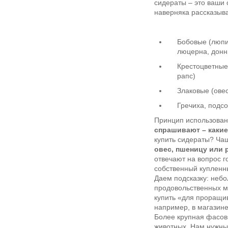
сидераты – это ваши 
наверняка рассказыва
Бобовые (люпин
люцерна, донни
Крестоцветные 
рапс)
Злаковые (овес
Гречиха, подс
Принцип использован
спрашивают – каки
купить сидераты? Чащ
овес, пшеницу или 
отвечают на вопрос г
собственный купленны
Даем подсказку: неб
продовольственных м
купить «для проращи
например, в магазин
Более крупная фасовк
животных .Нам нужны