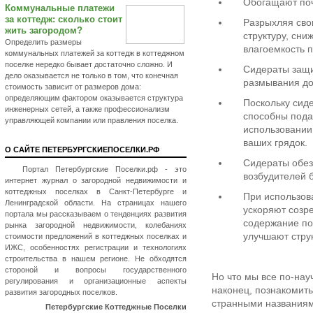
Обогащают поч
Коммунальные платежи
за коттедж: сколько стоит
Разрыхляя сво
жить загородом?
структуру, сни
Определить размеры
влагоемкость 
коммунальных платежей за коттедж в коттеджном
поселке нередко бывает достаточно сложно. И
Сидераты защи
дело оказывается не только в том, что конечная
размывания д
стоимость зависит от размеров дома:
определяющим фактором оказывается структура
Поскольку сид
инженерных сетей, а также профессионализм
способны подав
управляющей компании или правления поселка.
использовании
ваших грядок.
О САЙТЕ ПЕТЕРБУРГСКИЕПОСЕЛКИ.РФ
Сидераты обез
Портал Петербургские Поселки.рф - это
возбудителей 
интернет журнал о загородной недвижимости и
коттеджных поселках в Санкт-Петербурге и
При использов
Ленинградской области. На страницах нашего
ускоряют созр
портала мы рассказываем о тенденциях развития
содержание по
рынка загородной недвижимости, колебаниях
улучшают стру
стоимости предложений в коттеджных поселках и
ИЖС, особенностях регистрации и технологиях
строительства в нашем регионе. Не обходятся
стороной и вопросы государственного
Но что мы все по-на
регулирования и организационные аспекты
наконец, познакомить
развития загородных поселков.
странными названиями
Петербургские Коттеджные Поселки