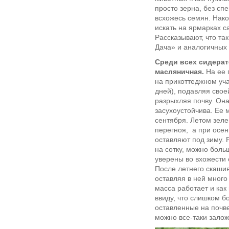
просто зерна, без сп
всхожесь семян. Нако
искать на ярмарках с
Рассказывают, что та
Дача» и аналогичных 
Среди всех сидерат
масляничная.
На ее 
на прикоттеджном уча
дней), подавляя свое
разрыхляя почву. Она
засухоустойчива. Ее 
сентября. Летом зел
перегноя, а при осен
оставляют под зиму. 
на сотку, можно больш
уверены во вхожести 
После летнего скашив
оставляя в ней много
масса работает и как 
ввиду, что слишком б
оставленные на почве
можно все-таки залож