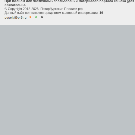
При полном или частичном использовании материалов портала ссылка (для
обязательна.
© Copyright 2012-2026, Петербургские Поселки.рф
Данный сайт не является средством массовой информации.
16+