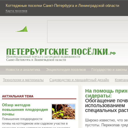
Коттеджные поселки Санкт-Петербурга и Ленинградской области
Карта поселков
Информационный портал о загородной недвижимости
Санкт-Петербурга и Ленинградской области
Новости и аналитика
Энциклопедия поселков
Государство и законы
Технологии и материалы
Садоводство и ланшафтный дизайн
Компан
На помощь прих
сидераты:
АКТУАЛЬНАЯ ТЕМА
Обогащение почв
использованием
Обзор методов
повышения плодородия
специальных рас
почвы
Повышение плодородности
Широко известно, что з
почвы на коттеджном или садовом участке в
пустоты. Перекопав гря