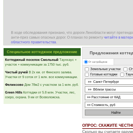
В ходе обследования признано, что дороги Ленобласти могут претендо
анти-приз самых опасных дорог. О планах по ремонту
читайте в матер
областного правительства
.
Специальное коттеджное предложение
Предложения котте
Коттеджный поселок Смольный
Таунхаус +
От застройщиков
участок + коммуникации за 1750 тыс. руб.
Земельные участки
С
Чистый ручей
В 2х км. от Финского залива.
Готовые коттеджи
Тау
Участки от 9 соток от 1 млн. все коммуникации.
Феликсово
Дом 78м2 с участком за 1 млн. руб.
Green Hills
Коттеджи от 5.8 млн. Участки, лес,
озеро, охрана. 9 км от Всеволожска.
ОПРОС: СКАЖИТЕ ЧЕСТНО
Сколько вы считаете разу