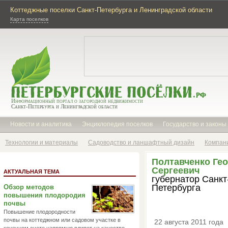
Коттеджные поселки Санкт-Петербурга и Ленинградской области
Карта поселков
Информационный портал о загородной недвижимости
Санкт-Петербурга и Ленинградской области
Новости и аналитика
Энциклопедия поселков
Государство и законы
Технологии и материалы
Садоводство и ланшафтный дизайн
Компан
Полтавченко Ге
Сергеевич
АКТУАЛЬНАЯ ТЕМА
губернатор Санкт
Петербурга
Обзор методов
повышения плодородия
почвы
Повышение плодородности
почвы на коттеджном или садовом участке в
22 августа 2011 года