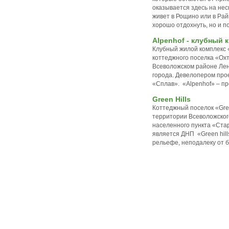
оказывается здесь на неск
живет в Рощино или в Райв
хорошо отдохнуть, но и п
Alpenhof - клубный 
Клубный жилой комплекс «
коттеджного поселка «Охт
Всеволожском районе Лени
города. Девелопером про
«Сплав». «Alpenhof» – пр
Green Hills
Коттеджный поселок «Gree
территории Всеволожского
населенного пункта «Ста
является ДНП «Green hill
рельефе, неподалеку от б