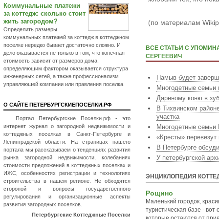
Коммунальные платежи
за коттедж: сколько стоит
жить загородом?
(по материалам Wikip
Определить размеры
коммунальных платежей за коттедж в коттеджном
поселке нередко бывает достаточно сложно. И
ВСЕ СТАТЬИ С УПОМИ
дело оказывается не только в том, что конечная
СЕРГЕЕВИЧ
стоимость зависит от размеров дома:
определяющим фактором оказывается структура
инженерных сетей, а также профессионализм
Намыв будет заверш
управляющей компании или правления поселка.
Многодетные семьи п
Дареному коню в зу
О САЙТЕ ПЕТЕРБУРГСКИЕПОСЕЛКИ.РФ
В Тихвинском район
участка
Портал Петербургские Поселки.рф - это
интернет журнал о загородной недвижимости и
Многодетные семьи 
коттеджных поселках в Санкт-Петербурге и
«Кресты» перевезут
Ленинградской области. На страницах нашего
В Петербурге обсуд
портала мы рассказываем о тенденциях развития
У петербургской арх
рынка загородной недвижимости, колебаниях
стоимости предложений в коттеджных поселках и
ИЖС, особенностях регистрации и технологиях
ЭНЦИКЛОПЕДИЯ КОТТЕ
строительства в нашем регионе. Не обходятся
стороной и вопросы государственного
Рощино
регулирования и организационные аспекты
Маленький городок, краси
развития загородных поселков.
туристическая базе - вот
Петербургские Коттеджные Поселки
которые остаются от прие