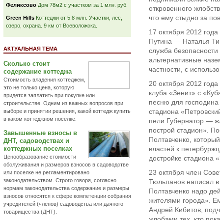
Феликсово
Дом 78м2 с участком за 1 млн. руб.
откровенного жлобства
что ему стыдно за по
Green Hills
Коттеджи от 5.8 млн. Участки, лес,
озеро, охрана. 9 км от Всеволожска.
17 октября 2012 года
Путина — Наталья Ти
АКТУАЛЬНАЯ ТЕМА
служба безопасности 
альтернативные назе
Сколько стоит
частности, с использ
содержание коттеджа
Стоимость владения коттеджем,
20 октября 2012 год
это не только цена, которую
клуба «Зенит» с «Ку
придется заплатить при покупке или
песню для господина 
строительстве. Одним из важных вопросов при
стадиона «Петровски
выборе и принятии решения, какой коттедж купить
в каком коттеджном поселке.
пели Губернатор — ж
построй стадион». П
Завышенные взносы в
Полтавченко, которы
ДНТ, садоводствах и
коттеджных поселках
властей к петербуржц
Ценообразование стоимости
достройке стадиона 
обслуживания и размеров взносов в садоводстве
23 октября член Сов
или поселке не регламентировано
законодательством. Строго говоря, согласно
Тюльпанов написал в с
нормам законодательства содержание и размеры
Полтавченко надо дей
взносов относятся к сфере компетенции собрания
жителями города». Ем
учредителей (членов) садоводства или дачного
Андрей Кибитов, подч
товарищества (ДНТ).
жлобами тех, кто пок