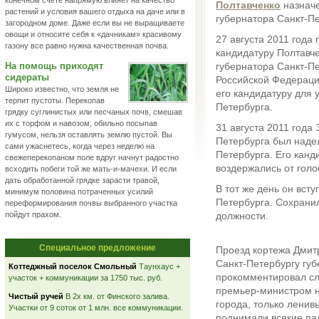
конечном счете напрямую влияет на качество
Полтавченко
назнач
растений и условия вашего отдыха на даче или в
губернатора Санкт-Пе
загородном доме. Даже если вы не выращиваете
овощи и относите себя к «дачникам» красивому
27 августа 2011 года
газону все равно нужна качественная почва.
кандидатуру Полтавче
На помощь приходят
губернатора Санкт-Пе
сидераты
Российской Федераци
Широко известно, что земля не
его кандидатуру для 
терпит пустоты. Перекопав
Петербурга.
грядку суглинистых или песчаных почв, смешав
их с торфом и навозом, обильно посыпав
31 августа 2011 год
гумусом, нельзя оставлять землю пустой. Вы
Петербурга был наде
сами ужаснетесь, когда через неделю на
Петербурга. Его канд
свежеперекопаном поле вдруг начнут радостно
воздержались от голо
всходить побеги той же мать-и-мачехи. И если
дать обработанной грядке зарасти травой,
В тот же день он вст
минимум половина потраченных усилий
Петербурга. Сохранил
переформирования почвы выбранного участка
пойдут прахом.
должности.
Специальное предложение
Проезд кортежа Дмит
Санкт-Петербургу губ
Коттеджный поселок Смольный
Таунхаус +
прокомментировал сл
участок + коммуникации за 1750 тыс. руб.
премьер-министром н
Чистый ручей
В 2х км. от Финского залива.
города, только ленив
Участки от 9 соток от 1 млн. все коммуникации.
поднимали всякие пал