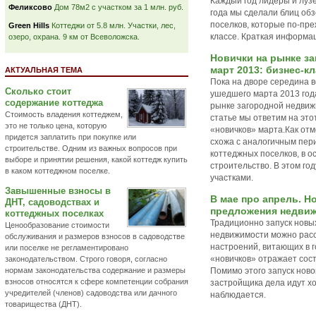
Каждый год лидеры и луз
Феликсово
Дом 78м2 с участком за 1 млн. руб.
года мы сделали блиц об
поселков, которые по-пр
Green Hills
Коттеджи от 5.8 млн. Участки, лес,
классе. Краткая информац
озеро, охрана. 9 км от Всеволожска.
Новички на рынке з
март 2013: бизнес-к
АКТУАЛЬНАЯ ТЕМА
Пока на дворе середина 
Сколько стоит
ушедшего марта 2013 год
содержание коттеджа
рынке загородной недвиж
Стоимость владения коттеджем,
статье мы ответим на это
это не только цена, которую
«новичков» марта.Как отм
придется заплатить при покупке или
схожа с аналогичным пери
строительстве. Одним из важных вопросов при
коттеджных поселков, в 
выборе и принятии решения, какой коттедж купить
строительство. В этом го
в каком коттеджном поселке.
участками.
Завышенные взносы в
В мае про апрель. Н
ДНТ, садоводствах и
предложения недвиж
коттеджных поселках
Традиционно запуск новы
Ценообразование стоимости
недвижимости можно расс
обслуживания и размеров взносов в садоводстве
настроений, витающих в 
или поселке не регламентировано
«новичков» отражает сос
законодательством. Строго говоря, согласно
нормам законодательства содержание и размеры
Помимо этого запуск ново
взносов относятся к сфере компетенции собрания
застройщика дела идут х
учредителей (членов) садоводства или дачного
наблюдается.
товарищества (ДНТ).