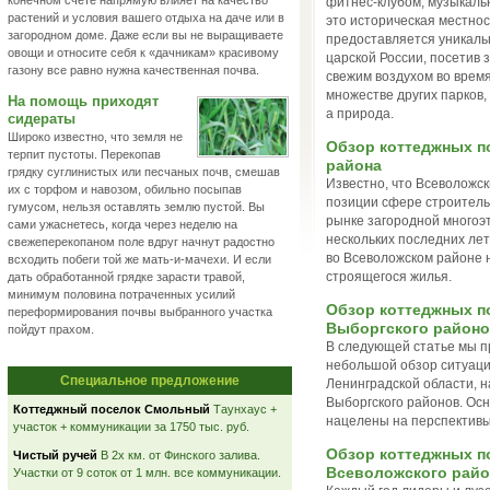
конечном счете напрямую влияет на качество
фитнес-клубом, музыкаль
растений и условия вашего отдыха на даче или в
это историческая местнос
загородном доме. Даже если вы не выращиваете
предоставляется уникаль
овощи и относите себя к «дачникам» красивому
царской России, посетив
газону все равно нужна качественная почва.
свежим воздухом во время
множестве других парков,
На помощь приходят
а природа.
сидераты
Широко известно, что земля не
Обзор коттеджных п
терпит пустоты. Перекопав
района
грядку суглинистых или песчаных почв, смешав
Известно, что Всеволожс
их с торфом и навозом, обильно посыпав
позиции сфере строитель
гумусом, нельзя оставлять землю пустой. Вы
рынке загородной многоэ
сами ужаснетесь, когда через неделю на
нескольких последних лет.
свежеперекопаном поле вдруг начнут радостно
во Всеволожском районе н
всходить побеги той же мать-и-мачехи. И если
строящегося жилья.
дать обработанной грядке зарасти травой,
минимум половина потраченных усилий
Обзор коттеджных п
переформирования почвы выбранного участка
Выборгского районо
пойдут прахом.
В следующей статье мы 
небольшой обзор ситуаци
Специальное предложение
Ленинградской области, н
Выборгского районов. Ос
Коттеджный поселок Смольный
Таунхаус +
нацелены на перспективы
участок + коммуникации за 1750 тыс. руб.
Обзор коттеджных п
Чистый ручей
В 2х км. от Финского залива.
Всеволожского райо
Участки от 9 соток от 1 млн. все коммуникации.