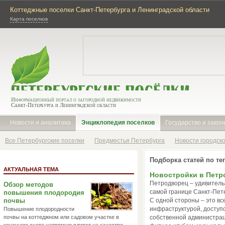
Коттеджные поселки Санкт-Петербурга и Ленинградской области
Карта поселков
Информационный портал о загородной недвижимости
Санкт-Петербурга и Ленинградской области
Новости и аналитика
Энциклопедия поселков
Государство и закон
Все Петербургские поселки
Предместья Петербурга
Новости городск
Подборка статей по те
АКТУАЛЬНАЯ ТЕМА
Новостройки в Пет
Петродворец – удивитель
Обзор методов
самой границе Санкт-Пете
повышения плодородия
почвы
С одной стороны – это вс
инфраструктурой, доступ
Повышение плодородности
почвы на коттеджном или садовом участке в
собственной администрац