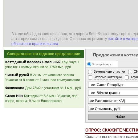
В ходе обследования признано, что дороги Ленобласти могут претендо
анти-приз самых опасных дорог. О планах по ремонту
читайте в матер
областного правительства
.
Специальное коттеджное предложение
Предложения котте
Коттеджный поселок Смольный
Таунхаус +
От застройщиков
участок + коммуникации за 1750 тыс. руб.
Земельные участки
С
Чистый ручей
В 2х км. от Финского залива.
Готовые коттеджи
Тау
Участки от 9 соток от 1 млн. все коммуникации.
Феликсово
Дом 78м2 с участком за 1 млн. руб.
Green Hills
Коттеджи от 5.8 млн. Участки, лес,
озеро, охрана. 9 км от Всеволожска.
ОПРОС: СКАЖИТЕ ЧЕСТНО
Сколько вы считаете разу