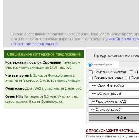
В ходе обследования признано, что дороги Ленобласти могут претендо
анти-приз самых опасных дорог. О планах по ремонту
читайте в матер
областного правительства
.
Специальное коттеджное предложение
Предложения котте
Коттеджный поселок Смольный
Таунхаус +
От застройщиков
участок + коммуникации за 1750 тыс. руб.
Земельные участки
С
Чистый ручей
В 2х км. от Финского залива.
Готовые коттеджи
Тау
Участки от 9 соток от 1 млн. все коммуникации.
Феликсово
Дом 78м2 с участком за 1 млн. руб.
Green Hills
Коттеджи от 5.8 млн. Участки, лес,
озеро, охрана. 9 км от Всеволожска.
ОПРОС: СКАЖИТЕ ЧЕСТНО...
Сколько вы считаете разумным п