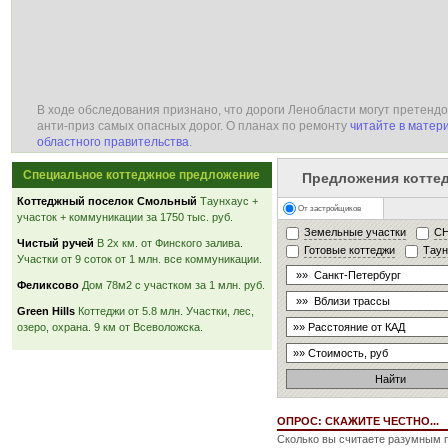
В ходе обследования признано, что дороги Ленобласти могут претендо
анти-приз самых опасных дорог. О планах по ремонту
читайте в матер
областного правительства
.
Специальное коттеджное предложение
Предложения котте
Коттеджный поселок Смольный
Таунхаус +
От застройщиков
участок + коммуникации за 1750 тыс. руб.
Земельные участки
С
Чистый ручей
В 2х км. от Финского залива.
Готовые коттеджи
Тау
Участки от 9 соток от 1 млн. все коммуникации.
Феликсово
Дом 78м2 с участком за 1 млн. руб.
Green Hills
Коттеджи от 5.8 млн. Участки, лес,
озеро, охрана. 9 км от Всеволожска.
ОПРОС: СКАЖИТЕ ЧЕСТНО...
Сколько вы считаете разумным п