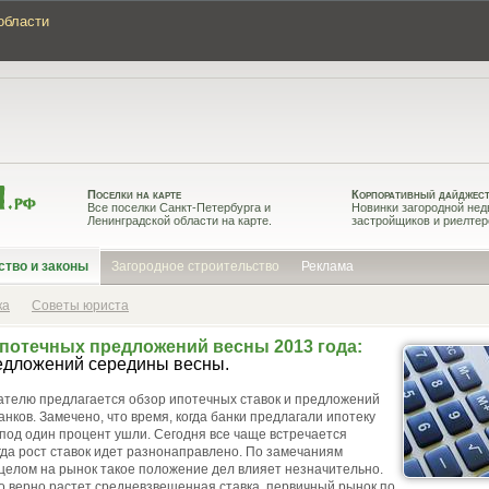
области
Поселки на карте
Корпоративный дайджес
Все поселки Санкт-Петербурга и
Новинки загородной нед
Ленинградской области на карте.
застройщиков и риелтер
ство и законы
Загородное строительство
Реклама
ка
Советы юриста
потечных предложений весны 2013 года:
едложений середины весны.
тателю предлагается обзор ипотечных ставок и предложений
нков. Замечено, что время, когда банки предлагали ипотеку
 под один процент ушли. Сегодня все чаще встречается
гда рост ставок идет разнонаправлено. По замечаниям
 целом на рынок такое положение дел влияет незначительно.
о верно растет средневзвешенная ставка, первичный рынок по