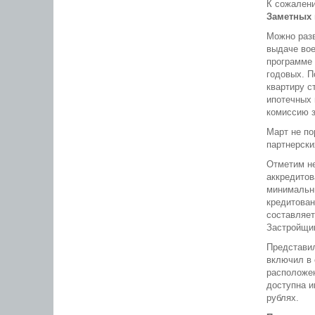
К сожалени
Заметных 
Можно разв
выдаче вое
программе 
годовых. П
квартиру с
ипотечных 
комиссию з
Март не по
партнерски
Отметим не
аккредитов
минимальны
кредитован
составляет
Застройщик
Представил
включил в 
расположен
доступна и
рублях.