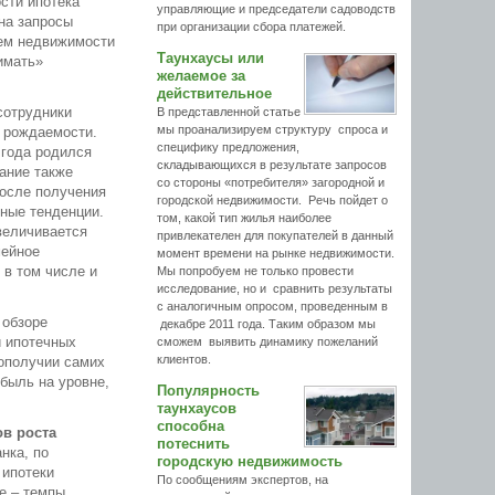
сти ипотека
управляющие и председатели садоводств
 на запросы
при организации сбора платежей.
лем недвижимости
Таунхаусы или
имать»
желаемое за
действительное
сотрудники
В представленной статье
мы проанализируем структуру спроса и
у рождаемости.
специфику предложения,
 года родился
складывающихся в результате запросов
вание также
со стороны «потребителя» загородной и
после получения
городской недвижимости. Речь пойдет о
ьные тенденции.
том, какой тип жилья наиболее
величивается
привлекателен для покупателей в данный
мейное
момент времени на рынке недвижимости.
 в том числе и
Мы попробуем не только провести
исследование, но и сравнить результаты
с аналогичным опросом, проведенным в
 обзоре
декабре 2011 года. Таким образом мы
и ипотечных
сможем выявить динамику пожеланий
клиентов.
гополучии самих
ибыль на уровне,
Популярность
таунхаусов
способна
ов роста
потеснить
нка, по
городскую недвижимость
 ипотеки
По сообщениям экспертов, на
е – темпы