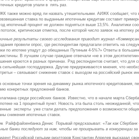
течных кредитов упали в пять раз.
К также можно вряд ли назвать утешительными. АИЖК сообщает, что в
евзвешенная ставка по выданным ипотечным кредитам составит примерн
год ипотечный процент не должен подняться выше 13,5%. Аналитики соо
 потолок, критическая отметка, после которой число заявок на ипотеку ре
ичные результаты своего исследования приводит журнал «Коммерсан
здания провели опрос, где респондентам предлагали ответить на следу
вки по ипотеке упадут до обещанных Путиным 4-5%?» Ответы в большин
мистичны. В лучшем случае граждане отвечали «не в этом десятилетии
ошения кроются в разных причинах. Ряд респондентов считает, что для 
 сильнейшая господдержка. Другие придерживаются мнения, что необх
третьи – связывают снижение ставок с выходом на российский рынок и
 основные точки зрения на динамику рынка ипотечного кредитования, п
ию конкретных предложений банков.
лагмана среди российских банков. Известно, что в начале марта Сберба
ипотеке на 1 процентный пункт. Новость эта была столь неожиданной, что
енные эксперты уже стали делать предположения о возможности общег
аны снижения ипотечных ставок.
тик Райффайзенбанка Денис Порывай предсказывал: «
Так как Сбербанк 
ные банки последуют за ним, чтобы не проигрывать в конкуренции за
зидент Российской гильдии риэлторов Константин Апрелев высказал сво