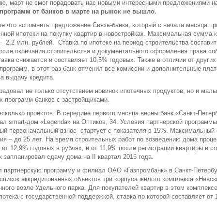
ю, март не смог порадовать нас новыми интересными предложениями на
программ от банков в марте на рынок не вышло.
е что вспомнить предложение Связь-банка, который с начала месяца пр
нной ипотеки на покупку квартир в новостройках. Максимальная сумма 
- 2,2 млн. рублей. Ставка по ипотеке на период строительства составит
осле окончания строительства и документального оформления права со
тавка снижается и составляет 10,5% годовых. Также в отличии от других
программ, в этот раз банк отменил все комиссии и дополнительные пла
а выдачу кредита.
радовал не только отсутствием новинок ипотечных продуктов, но и мал
х программ банков с застройщиками.
сколько проектов. В середине первого месяца весны банк «Санкт-Петер
ал smart-дом «Legenda» на Оптиков, 34. Условия партнерской программ
й первоначальный взнос стартует с показателя в 15%. Максимальный 
ия – до 25 лет. На время строительных работ по возведению дома проц
 от 12,9% годовых в рублях, и от 11,9% после регистрации квартиры в с
 запланировал сдачу дома на II квартал 2015 года.
 партнерскую программу и филиал ОАО «Газпромбанк» в Санкт-Петербу
список аккредитованных объектов три корпуса жилого комплекса «Невск
ного возле Удельного парка. Для покупателей квартир в этом комплексе
потека с государственной поддержкой, ставка по которой составляет от