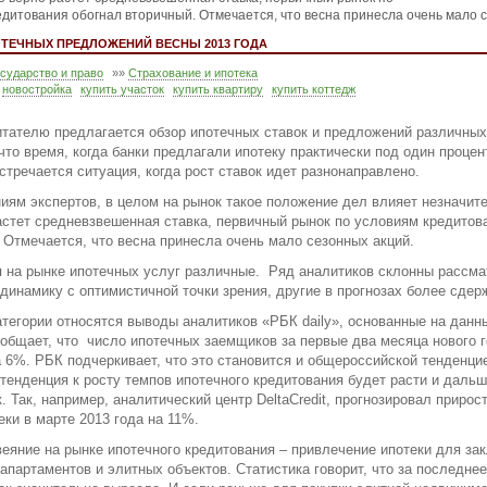
едитования обогнал вторичный. Отмечается, что весна принесла очень мало 
ТЕЧНЫХ ПРЕДЛОЖЕНИЙ ВЕСНЫ 2013 ГОДА
осударство и право
»»
Страхование и ипотека
новостройка
купить участок
купить квартиру
купить коттедж
итателю предлагается обзор ипотечных ставок и предложений различных
что время, когда банки предлагали ипотеку практически под один процен
стречается ситуация, когда рост ставок идет разнонаправлено.
иям экспертов, в целом на рынок такое положение дел влияет незначит
астет средневзвешенная ставка, первичный рынок по условиям кредитов
 Отмечается, что весна принесла очень мало сезонных акций.
 на рынке ипотечных услуг различные. Ряд аналитиков склонны рассма
динамику с оптимистичной точки зрения, другие в прогнозах более сдер
атегории относятся выводы аналитиков «РБК daily», основанные на данн
общает, что число ипотечных заемщиков за первые два месяца нового 
 6%. РБК подчеркивает, что это становится и общероссийской тенденци
 тенденция к росту темпов ипотечного кредитования будет расти и дальш
к. Так, например, аналитический центр DeltaCredit, прогнозировал прирос
еки в марте 2013 года на 11%.
еяние на рынке ипотечного кредитования – привлечение ипотеки для з
 апартаментов и элитных объектов. Статистика говорит, что за последне