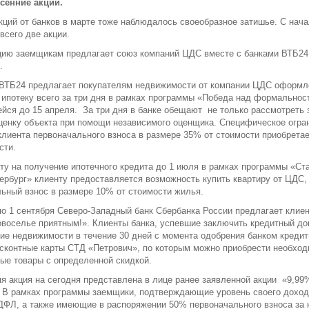
сенние акции.
кций от банков в марте тоже наблюдалось своеобразное затишье. С нач
всего две акции.
ию заемщикам предлагает союз компаний ЦДС вместе с банками ВТБ24 
.
 ВТБ24 предлагает покупателям недвижимости от компании ЦДС оформл
 ипотеку всего за три дня в рамках программы «Победа над формальнос
ся до 15 апреля. За три дня в банке обещают не только рассмотреть з
ценку объекта при помощи независимого оценщика. Специфическое огран
клиента первоначального взноса в размере 35% от стоимости приобрета
сти.
ту на получение ипотечного кредита до 1 июля в рамках программы «Ста
ербург» клиенту предоставляется возможность купить квартиру от ЦДС,
ьный взнос в размере 10% от стоимости жилья.
по 1 сентября Северо-Западный банк Сбербанка России предлагает клие
воселье приятным!». Клиенты банка, успевшие заключить кредитный до
ие недвижимости в течение 30 дней с момента одобрения банком кредит
сконтные карты СТД «Петрович», по которым можно приобрести необхо
ые товары с определенной скидкой.
я акция на сегодня представлена в лице ранее заявленной акции «9,99
t. В рамках программы заемщики, подтверждающие уровень своего доход
ФЛ, а также имеющие в распоряжении 50% первоначального взноса за к