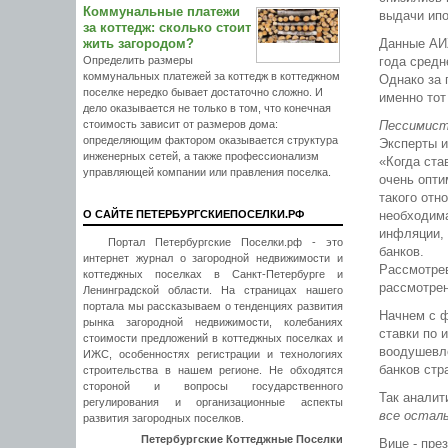
Коммунальные платежи
выдачи ипо
за коттедж: сколько стоит
жить загородом?
Данные АИЖ
Определить размеры
года средн
коммунальных платежей за коттедж в коттеджном
Однако за 
поселке нередко бывает достаточно сложно. И
именно тот
дело оказывается не только в том, что конечная
стоимость зависит от размеров дома:
Пессимист
определяющим фактором оказывается структура
Эксперты и
инженерных сетей, а также профессионализм
«Когда ста
управляющей компании или правления поселка.
очень опти
такого отн
О САЙТЕ ПЕТЕРБУРГСКИЕПОСЕЛКИ.РФ
необходима
инфляции, 
Портал Петербургские Поселки.рф - это
банков.
интернет журнал о загородной недвижимости и
Рассмотрев
коттеджных поселках в Санкт-Петербурге и
рассмотрен
Ленинградской области. На страницах нашего
портала мы рассказываем о тенденциях развития
Начнем с ф
рынка загородной недвижимости, колебаниях
ставки по 
стоимости предложений в коттеджных поселках и
воодушевл
ИЖС, особенностях регистрации и технологиях
банков стр
строительства в нашем регионе. Не обходятся
стороной и вопросы государственного
Так анали
регулирования и организационные аспекты
все осталь
развития загородных поселков.
Петербургские Коттеджные Поселки
Вице - пре