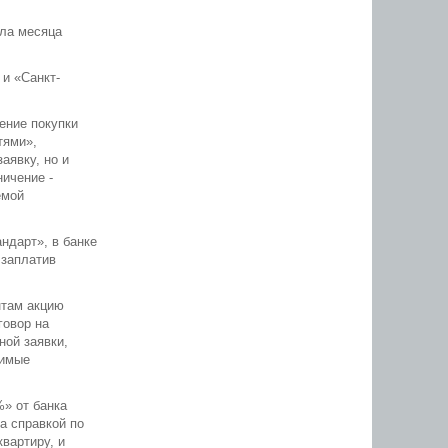
ала месяца
и «Санкт-
ение покупки
тями»,
аявку, но и
ичение -
емой
ндарт», в банке
 заплатив
нтам акцию
говор на
ной заявки,
димые
%» от банка
а справкой по
вартиру, и