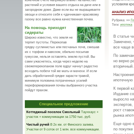
конечном счете напрямую влияет на качество
условиям кр
растений и условия вашего отдыха на даче или в
загородном доме. Даже если вы не выращиваете
АНАЛИЗ ИПО
овощи и относите себя к «дачникам» красивому
газону все равно нужна качественная почва.
Рубрика: »»
Г
Теги:
ипотека
На помощь приходят
сидераты
В статье ч
Широко известно, что земля не
Замечено, 
терпит пустоты. Перекопав
все чаще в
грядку суглинистых или песчаных почв, смешав
их с торфом и навозом, обильно посыпав
По замечан
гумусом, нельзя оставлять землю пустой. Вы
но верно р
сами ужаснетесь, когда через неделю на
вторичный.
свежеперекопаном поле вдруг начнут радостно
всходить побеги той же мать-и-мачехи. И если
Настроения
дать обработанной грядке зарасти травой,
ипотечную 
минимум половина потраченных усилий
переформирования почвы выбранного участка
К первой к
пойдут прахом.
Издание со
выросло на
Специальное предложение
экспертов,
рост ставо
Коттеджный поселок Смольный
Таунхаус +
рынка ипот
участок + коммуникации за 1750 тыс. руб.
Еще одно в
Чистый ручей
В 2х км. от Финского залива.
по покупке
Участки от 9 соток от 1 млн. все коммуникации.