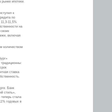
 рынке ипотеки.
иступил к
кредита по
 11,3-11,5%
бственности на
 своих
тежи, включая
ым количеством
бург»
ы традиционны:
срок
ентная ставка
обственность.
рге. Банк
ий стиль»,
 теперь стала
 11% годовых в