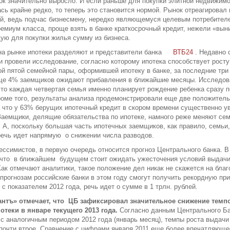
ок значительно выросло. И если раньше для покупки элитной недвижимо
сь крайне редко, то теперь это становится нормой. Рынок отреагировал
й, ведь подчас бизнесмену, нередко являющемуся целевым потребите
ремиум класса, проще взять в банке краткосрочный кредит, нежели «вын
ю для покупки жилья сумму из бизнеса.
а рынке ипотеки разделяют и представители банка
ВТБ24
. Недавно 
и провели исследование, согласно которому ипотека способствует рост
ой пятой семейной пары, оформившей ипотеку в банке, за последние три
еще 4% заемщиков ожидают прибавления в ближайшие месяцы. Исследо
что каждая четвертая семья именно планирует рождение ребенка сразу 
роме того, результаты анализа продемонстрировали еще две положител
 что у 63% берущих ипотечный кредит в скором времени существенно у
Заемщики, делящие обязательства по ипотеке, намного реже меняют се
 А, поскольку большая часть ипотечных заемщиков, как правило, семьи,
ечь идет напрямую о снижении числа разводов.
ессимистов, в первую очередь относится прогноз Центрального банка. В
 что в ближайшем будущем стоит ожидать ужесточения условий выдач
Как отмечают аналитики, такое положение дел никак не скажется на бла
 прогнозам российские банки в этом году смогут получить рекордную пр
с показателем 2012 года, речь идет о сумме в 1 трлн. рублей.
нтъ» отмечает, что ЦБ зафиксировал значительное снижение темп
отеки в январе текущего 2013 года.
Согласно данным Центрального Ба
с аналогичным периодом 2012 года (январь месяц), темпы роста выдачи
почти втрое. Сравнение с цифрами января 2011 еще более впечатляюще