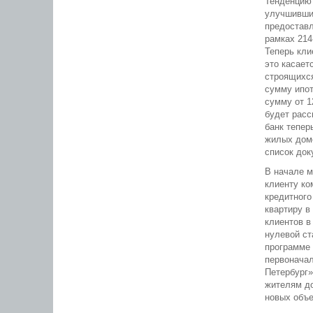
Тенденцию
улучшивший
предоставл
рамках 214
Теперь кли
это касает
строящихся
сумму ипот
сумму от 1
будет расс
банк тепер
жилых домо
список док
В начале м
клиенту ко
кредитного
квартиру в
клиентов в
нулевой ст
программе 
первоначал
Петербург»
жителям д
новых объ