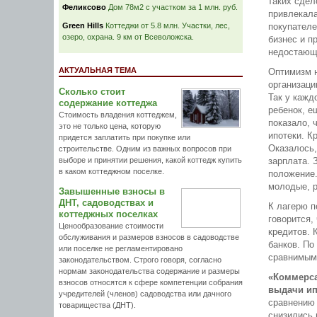
таких сдел
Феликсово
Дом 78м2 с участком за 1 млн. руб.
привлекала
Green Hills
Коттеджи от 5.8 млн. Участки, лес,
покупателе
озеро, охрана. 9 км от Всеволожска.
бизнес и п
недостающу
АКТУАЛЬНАЯ ТЕМА
Оптимизм н
организаци
Сколько стоит
Так у кажд
содержание коттеджа
ребенок, 
Стоимость владения коттеджем,
показало, 
это не только цена, которую
ипотеки. К
придется заплатить при покупке или
Оказалось,
строительстве. Одним из важных вопросов при
выборе и принятии решения, какой коттедж купить
зарплата. 
в каком коттеджном поселке.
положение.
молодые, р
Завышенные взносы в
ДНТ, садоводствах и
К лагерю п
коттеджных поселках
говорится,
Ценообразование стоимости
кредитов. 
обслуживания и размеров взносов в садоводстве
банков. По
или поселке не регламентировано
сравнимым 
законодательством. Строго говоря, согласно
нормам законодательства содержание и размеры
«Коммерса
взносов относятся к сфере компетенции собрания
выдачи ип
учредителей (членов) садоводства или дачного
сравнению 
товарищества (ДНТ).
снизились 