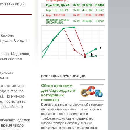
застройщиков (b.)
сезонных акций.
Курс USD, ЦБ РФ
07.05
31.0839
+0.0406
Курс EUR, ЦБ РФ
07.05
40.7386
+0.1122
Курс USD/EUR
07.05
1.3106
-0.0018
Валютная корзина
07.05
35.4285
+0.0728
(USD+RUB)/2
 банков.
т ушли. Сегодня
ельно. Медленно,
ания обогнал
тривать
ПОСЛЕДНИЕ ПУБЛИКАЦИИ
жаны.
ых статистики.
Обзор программ
для Садоводств и
года в Москве
коттеджных
ей. По мнению
поселков
е, несмотря на
В этой статье мы поговорим об эволюции
т российского
обслуживания садоводств и коттеджных
поселков, о новых ожиданиях и
требованиях, которые предъявляют
аключения сделок
жители городов к сервису, а также
е время число
проблемах, с которыми сталкиваются