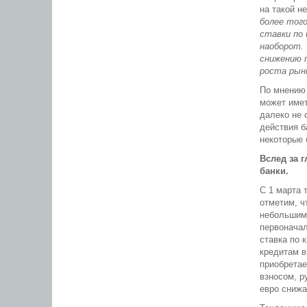
на такой н
более того
ставки по 
наоборот.
снижению 
роста рын
По мнению 
может имет
далеко не 
действия б
некоторые 
Вслед за 
банки.
С 1 марта 
отметим, ч
небольшим 
первонача
ставка по 
кредитам в
приобретае
взносом, р
евро снижа