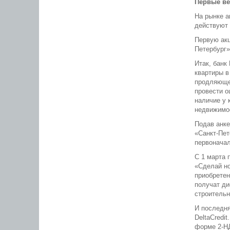
Первые ве
На рынке а
действуют 
Первую акц
Петербург»
Итак, банк
квартиры в
продляющей
провести о
наличие у 
недвижимо
Подав анке
«Санкт-Пет
первоначал
С 1 марта 
«Сделай но
приобретен
получат ди
строительн
И последня
DeltaCredi
форме 2-НД