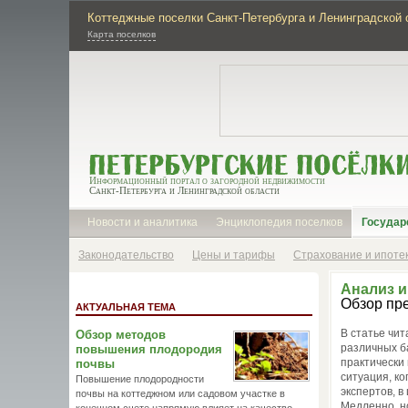
Коттеджные поселки Санкт-Петербурга и Ленинградской 
Карта поселков
Информационный портал о загородной недвижимости
Санкт-Петербурга и Ленинградской области
Новости и аналитика
Энциклопедия поселков
Государ
Законодательство
Цены и тарифы
Страхование и ипоте
Анализ и
Обзор пр
АКТУАЛЬНАЯ ТЕМА
В статье чи
Обзор методов
различных ба
повышения плодородия
практически
почвы
ситуация, ко
Повышение плодородности
экспертов, в
почвы на коттеджном или садовом участке в
Медленно, н