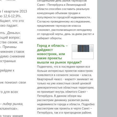
сегодняшний день рынок таунхаусов
Санкт - Петербурга и Ленинградской
области способен составить реальную
 I квартале 2013
конкуренцию объемам продаж и
о 12,6-12,9%.
популярности городской недвижимости.
бщают, что это
Согласно проведенному исследованию,
зко падает.
предложение таунхаусов класса
«эконом», располагающихся неподалеку
тъ. Деньги».
от городской черты, день за днем растет и
ющий вопрос:
набирает обороты.
стве своем, не
Город и область –
». Причины
дайджест
снижения ставок
новостроек, или
одимо снижение
какие проекты
ностранных
вышли на рынок продаж?
Подмечено, что в последнее время все
ерейдем к
больше интересных проектов новостроек
появляются в сегменте эконом – класса.
Квартирный «масс - маркет» занимает не
нк понизил свои
только на уже известные своей ценовой
демократичностью областные территории,
о для всех
но проникает внутрь обжитого Санкт -
Петербурга. В данном обзоре мы
рассмотрим динамику развития рынка
– лидер рынка,
недвижимости города и области. Подробно
 клиентов
».
рассмотрим как проекты в черте Санкт –
Петербурга, так и в пригородном районе.
ю точку зрения