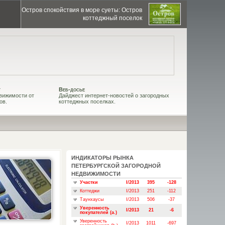
Остров спокойствия в море суеты: Остров
коттеджный поселок
т
Веб-досье
вижимости от
Дайджест интернет-новостей о загородных
ов.
коттеджных поселках.
ИНДИКАТОРЫ РЫНКА
ПЕТЕРБУРГСКОЙ ЗАГОРОДНОЙ
НЕДВИЖИМОСТИ
Участки
I/2013
395
-128
Коттеджи
I/2013
251
-112
Таунхаусы
I/2013
506
-37
Уверенность
I/2013
21
-6
покупателей (a.)
Уверенность
I/2013
1011
-697