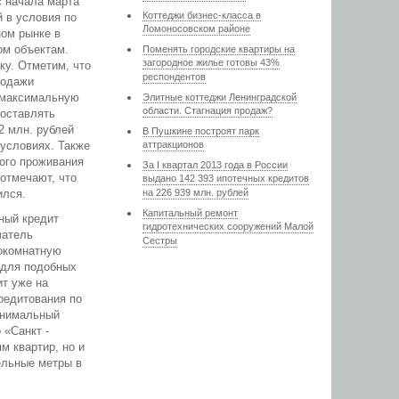
с начала марта
Коттеджи бизнес-класса в
 в условия по
Ломоносовском районе
ном рынке в
ом объектам.
Поменять городские квартиры на
загородное жилье готовы 43%
ку. Отметим, что
респондентов
родажи
л максимальную
Элитные коттеджи Ленинградской
области. Стагнация продаж?
составлять
2 млн. рублей
В Пушкине построят парк
условиях. Также
аттракционов
ого проживания
За I квартал 2013 года в России
отмечают, что
выдано 142 393 ипотечных кредитов
ился.
на 226 939 млн. рублей
Капитальный ремонт
ный кредит
гидротехнических сооружений Малой
чатель
Сестры
нокомнатную
 для подобных
ит уже на
редитования по
инимальный
 «Санкт -
м квартир, но и
ельные метры в