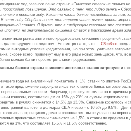
еожиданных ход главного банка страны: «
Снижение ставок не только не
, происходит повышение. Это связано с тем, что лидер рынка – Сбер
ипотеке в прошлом году. Какая-то часть банков последовала за ним, к
 В этом году Сбербанк понял, что теряет часть рынка, принял меры 
процентной ставки. Я думаю, что в следующем квартале это повлия
ка ипотеки, но значительного снижения ставок в ближайшее время жд
аналитиков рынка ипотечного кредитования, снижение процентной став
ь далеко идущие последствия. Не смотря на то, что
Сбербанк
предл
самые выгодные условия кредитования, но при этом, учитывая авторитет
анка, скорее всего, привлекут ему в его ряды новых заемщиков, что, во
более мелкие банки пересмотреть свои предложение.
главным банком страны снижение ипотечных ставок затронуло и не
текущего года на аналогичный показатель в 1% ставки по ипотеке РосЕ
то такое предложение затронуло лишь тех клиентов банка, которые расп
первоначальным взносом. Например, при покупке жилья на вторичном р
льным взносом, составляющем от 15% до 20% от суммы недвижимости, 
кредитам в рублях снижается с 14,5% до 13,5%. Снижение коснулось и с
 иностранной валюте: в долларах США и евро – с 10,5% до 9,5%. Для т
т квартиры в строящихся домах и располагает выше указанным первон
ублевые процентные ставки снижаются на 1,5%, а ставки по кредитам в
ются на 1%, что составляет 15,5% и 11,5% соответственно.