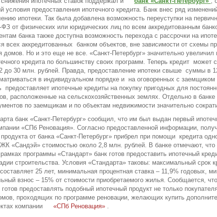
 снижения ипотечных ставок поддержал и
банк «Санкт-Петербург»
, 
 условия предоставления ипотечного кредита. Банк внес ряд изменений
ению ипотеки. Так была добавлена возможность переуступки на первич
-ФЗ от физических или юридических лиц по всем аккредитованным банк
ентам банка также доступна возможность перехода с рассрочки на ипоте
ся всех аккредитованных банком объектов, вне зависимости от схемы п
 домов. Но и это еще не все. «Санкт-Петербург» значительно увеличи
ечного кредита по большинству своих программ. Теперь кредит может 
2 до 30 млн. рублей. Правда, предоставление ипотеки свыше суммы в 1
матриваться в индивидуальном порядке и на оговоренных с заемщиком 
ь предоставляет ипотечные кредиты на покупку пригодных для постоянн
в, расположенные на сельскохозяйственных землях. Отдельно в банке 
ументов по заемщикам и по объектам недвижимости значительно сократ
арта банк «Санкт-Петербург» сообщил, что им был выдан первый ипотеч
мпании «СПб Реновация». Согласно предоставленной информации, полу
 продукта от банка «Санкт-Петербург» прибрел при помощи кредита од
 ЖК «Сандэй» стоимостью около 2,8 млн. рублей. В банке отмечают, что
 рамках программы «Стандарт» банк готов предоставить ипотечный кред
адии строительства. Условия «Стандарта» таковы: максимальный срок к
составляет 25 лет, минимальная процентная ставка – 11,9% годовых, м
ьный взнос – 15% от стоимости приобретаемого жилья. Сообщается, что
 готов предоставлять подобный ипотечный продукт не только покупателя
омов, проходящих по программе реновации, желающих купить дополнит
ектах компании
«СПб Реновация»
.