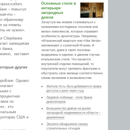
Основные стили в
 происходит,
интерьере
банк – повысил
загородных
акая-то –
домов
по обратному
Зачастую мы можем сталкиваться с
ет на темпы
названиями коттеджных поселков или
ать не нужно
».
жилых комплексов, которые отражают
особенность архитектуры. Например,
ки Сбербанка
«Итальянский квартал» или «Vita Verde»
агает заемщикам
напоминают о солнечной Италии. И
 банка,
зачастую, дома в таких поселках
зможно, заставит
выдержаны в едином, в данном случае,
итальянском стиле. Что касается
внутренней отделки помещений, то
которые другие
покупатели могут проявить фантазию и
обустроить свое жилище соответственно
своим желаниям и возможностям.
вроБанк. Однако
олагают
Жители Усть-Луги добиваются права
ынке с
доступа к реке через суд
процентная
Ледовое побоище - поле брани
тавок по
девелоперов
ех, кто
Большинство домов на рынке
ачальным
загородной недвижимости области –
 долларах США и
деревянные
Экологи обнаружили свалку
строительных отходов