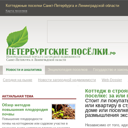
Коттеджные поселки Санкт-Петербурга и Ленинградской области
Карта поселков
Информационный портал о загородной недвижимости
Санкт-Петербурга и Ленинградской области
Новости и аналитика
Энциклопедия поселков
Государство и закон
Сегодня на рынке
Новости загородной недвижимости
Web-Dossier
Коттедж в стро
поселке: за или
АКТУАЛЬНАЯ ТЕМА
Стоит ли покупат
или квартиру в с
Обзор методов
повышения плодородия
доме или поселке
почвы
размышления экс
Повышение плодородности
почвы на коттеджном или садовом участке в
Независимо от того, иде