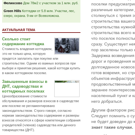
Феликсово
Дом 78м2 с участком за 1 млн. руб.
поселки предусматри
различные категории 
Green Hills
Коттеджи от 5.8 млн. Участки, лес,
столкнуться с тремя 
озеро, охрана. 9 км от Всеволожска.
строительства вашего
строительства нужной
АКТУАЛЬНАЯ ТЕМА
строительства всего 
что поселок полность
Сколько стоит
содержание коттеджа
сразу. Существует не
Стоимость владения коттеджем,
пор заселены только 
это не только цена, которую
Задержка возведения
придется заплатить при покупке или
дорог и проведения 
строительстве. Одним из важных вопросов при
долгожданное новосел
выборе и принятии решения, какой коттедж купить
готов вовремя, но ст
в каком коттеджном поселке.
объектов инфраструкт
Завышенные взносы в
продовольственный м
ДНТ, садоводствах и
заранее поинтересов
коттеджных поселках
населенный пункт и 
Ценообразование стоимости
него добраться.
обслуживания и размеров взносов в садоводстве
или поселке не регламентировано
Другим фактором рис
законодательством. Строго говоря, согласно
Следует помнить о су
нормам законодательства содержание и размеры
взносов относятся к сфере компетенции собрания
не будет доведен до 
учредителей (членов) садоводства или дачного
знает такие случаи.
товарищества (ДНТ).