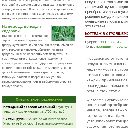
конечном счете напрямую влияет на качество
покупке коттеджа или к
растений и условия вашего отдыха на даче или в
дилеммой: купить недв
загородном доме. Даже если вы не выращиваете
приобрести жилье в уже
овощи и относите себя к «дачникам» красивому
решение каждый приним
газону все равно нужна качественная почва.
очевидные плюсы и мину
этой статье.
На помощь приходят
сидераты
КОТТЕДЖ В СТРОЯЩЕМС
Широко известно, что земля не
терпит пустоты. Перекопав
Рубрика: »»
Новости и ан
грядку суглинистых или песчаных почв, смешав
Теги:
строящийся поселко
их с торфом и навозом, обильно посыпав
гумусом, нельзя оставлять землю пустой. Вы
Независимо от того, и
сами ужаснетесь, когда через неделю на
свежеперекопаном поле вдруг начнут радостно
покупатель сталкивае
всходить побеги той же мать-и-мачехи. И если
недвижимость в стро
дать обработанной грядке зарасти травой,
жилье в уже готовом
минимум половина потраченных усилий
каждый принимает са
переформирования почвы выбранного участка
очевидные плюсы и м
пойдут прахом.
речь в этой статье.
С какими трудностями
Специальное предложение
решивший
приобрест
Коттеджный поселок Смольный
Таунхаус +
начала, всегда важно
участок + коммуникации за 1750 тыс. руб.
строительства. Даже
Чистый ручей
В 2х км. от Финского залива.
устанавливают конкре
Участки от 9 соток от 1 млн. все коммуникации.
заселения, это не да