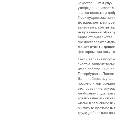
качественных и улучш
утверждение имеет ма
класса поселка и доб
Преимуществом являе
возможность на все
качество работы п
исправления обнар
этапе строительства,
предоставляют скидк
может стоить дешев
фактором при покупк
Какой вариант покупк
счастье зависит тольк
имея собственный оп
ПетербургскихПоселк
бы приобретать учас
поселке и контролиро
этот совет - не унив
необходимо сделать п
трезво взвесить свои
жилье в зависимости
вы хотите проживать в
труда добираться до