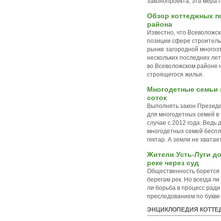
законопроекта, эта мера 
Обзор коттеджных п
района
Известно, что Всеволожс
позиции сфере строитель
рынке загородной многоэ
нескольких последних лет.
во Всеволожском районе н
строящегося жилья.
Многодетные семьи п
соток
Выполнять закон Президе
для многодетных семей в 
случае с 2012 года. Ведь
многодетных семей беспл
гектар. А земли не хватает
Жители Усть-Луги до
реке через суд
Общественность борется з
берегам рек. Но всегда л
ли борьба в процесс ради
преследованием по букве з
ЭНЦИКЛОПЕДИЯ КОТТЕ