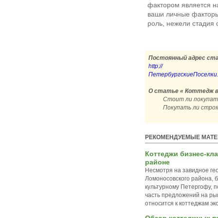
фактором является на
ваши личные факторы
роль, нежели стадия 
Постоянный адрес ст
http://
ПетербургскиеПоселки.рф
О статье « Коттедж в 
Стоит ли покупат
Покупать ли стро
РЕКОМЕНДУЕМЫЕ МАТ
Коттеджи бизнес-кл
районе
Несмотря на завидное ге
Ломоносовского района, б
культурному Петергофу, 
часть предложений на ры
относится к коттеджам эк