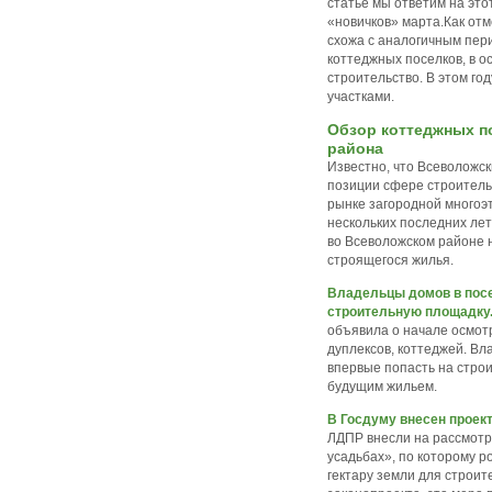
статье мы ответим на это
«новичков» марта.Как отм
схожа с аналогичным пери
коттеджных поселков, в 
строительство. В этом го
участками.
Обзор коттеджных п
района
Известно, что Всеволожс
позиции сфере строитель
рынке загородной многоэ
нескольких последних лет.
во Всеволожском районе н
строящегося жилья.
Владельцы домов в пос
строительную площадку
объявила о начале осмотр
дуплексов, коттеджей. Вл
впервые попасть на стро
будущим жильем.
В Госдуму внесен проект
ЛДПР внесли на рассмотр
усадьбах», по которому р
гектару земли для строит