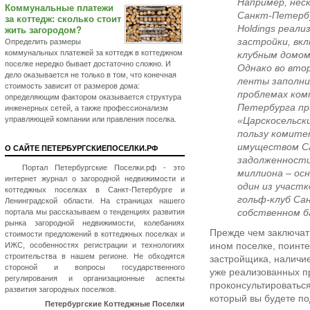
Например, неск
Коммунальные платежи
Санкт-Петербу
за коттедж: сколько стоит
Holdings реал
жить загородом?
застройки, вк
Определить размеры
коммунальных платежей за коттедж в коттеджном
клубным домо
поселке нередко бывает достаточно сложно. И
Однако во вто
дело оказывается не только в том, что конечная
ленты заполни
стоимость зависит от размеров дома:
проблемах ком
определяющим фактором оказывается структура
Петербурга пр
инженерных сетей, а также профессионализм
управляющей компании или правления поселка.
«Царскосельск
пользу комите
имуществом Са
О САЙТЕ ПЕТЕРБУРГСКИЕПОСЕЛКИ.РФ
задолженности
Портал Петербургские Поселки.рф - это
миллиона – осн
интернет журнал о загородной недвижимости и
один из участк
коттеджных поселках в Санкт-Петербурге и
гольф-клуб Са
Ленинградской области. На страницах нашего
собственном б
портала мы рассказываем о тенденциях развития
рынка загородной недвижимости, колебаниях
Прежде чем заключать
стоимости предложений в коттеджных поселках и
ином поселке, поинт
ИЖС, особенностях регистрации и технологиях
строительства в нашем регионе. Не обходятся
застройщика, наличи
стороной и вопросы государственного
уже реализованных п
регулирования и организационные аспекты
проконсультироватьс
развития загородных поселков.
который вы будете по
Петербургские Коттеджные Поселки