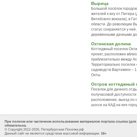
Вырица
Большой посёлок городско
жителей к югу от Питера 
Витебского вокзала), в Г
области. До революции В
статус сохраняется у неё 
деревянными дачными до
Охтинская долина
Коттеджный поселок Охти
проект, расположен вблиз
приблизительно между Аг
Территориально поселок 
садоводств Вартемяги – 1
Охты.
Остров коттеджный 
Поселок для дачного отд
получасовой доступности
расположение, выезд по 
шоссе на КАД на юге горо
При полном или частичном использовании материалов портала ссылка (для
обязательна.
© Copyright 2012-2026, Петербургские Поселки.рф
Данный сайт не является средством массовой информации.
16+