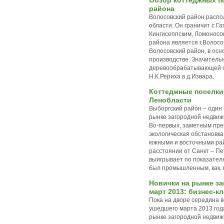
Обзор коттеджных п
района
Волосовский район распо
области. Он граничит с Г
Кингисеппским, Ломонос
района является г.Волосо
Волосовский район, в осн
производстве. Значитель
деревообрабатывающей от
Н.К.Рериха в д.Извара.
Коттеджные поселки
Ленобласти
Выборгский район – один
рынке загородной недвиж
Во-первых, заметным пр
экологическая обстановка
южными и восточными ра
расстоянии от Санкт – П
выигрывает по показателю
был промышленным, как, 
Новички на рынке з
март 2013: бизнес-к
Пока на дворе середина 
ушедшего марта 2013 год
рынке загородной недвиж