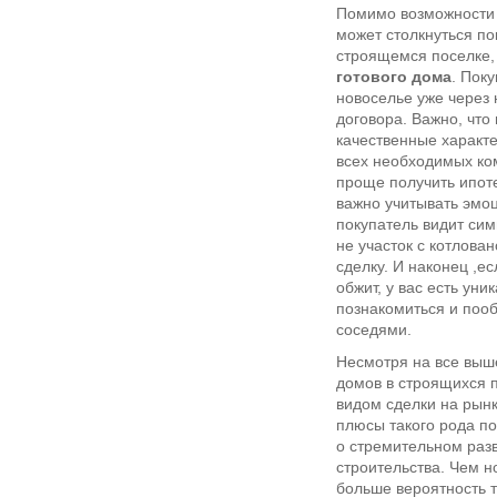
Помимо возможности 
может столкнуться по
строящемся поселке,
готового дома
. Пок
новоселье уже через 
договора. Важно, что
качественные характе
всех необходимых ко
проще получить ипот
важно учитывать эмо
покупатель видит сим
не участок с котлова
сделку. И наконец ,е
обжит, у вас есть ун
познакомиться и поо
соседями.
Несмотря на все выш
домов в строящихся 
видом сделки на рын
плюсы такого рода п
о стремительном раз
строительства. Чем н
больше вероятность т