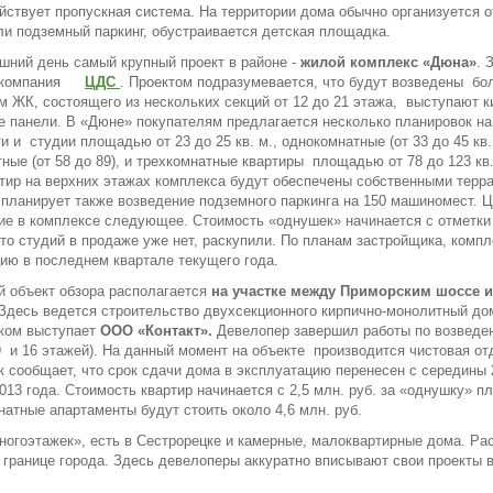
йствует пропускная система. На территории дома обычно организуется 
ли подземный паркинг, обустраивается детская площадка.
шний день самый крупный проект в районе -
жилой комплекс «Дюна»
. 
 компания
ЦДС
. Проектом подразумевается, что будут возведены бол
 ЖК, состоящего из нескольких секций от 12 до 21 этажа, выступают к
 панели. В «Дюне» покупателям предлагается несколько планировок на
и и студии площадью от 23 до 25 кв. м., однокомнатные (от 33 до 45 кв. 
ные (от 58 до 89), и трехкомнатные квартиры площадью от 78 до 123 кв
тир на верхних этажах комплекса будут обеспечены собственными терр
планирует также возведение подземного паркинга на 150 машиномест. 
е в комплексе следующее. Стоимость «однушек» начинается с отметки в
то студий в продаже уже нет, раскупили. По планам застройщика, компл
ию в последнем квартале текущего года.
 объект обзора располагается
на участке между Приморским шоссе и
 Здесь ведется строительство двухсекционного кирпично-монолитный до
ком выступает
ООО «Контакт».
Девелопер завершил работы по возведе
9 и 16 этажей). На данный момент на объекте производится чистовая от
 сообщает, что срок сдачи дома в эксплуатацию перенесен с середины 
013 года. Стоимость квартир начинается с 2,5 млн. руб. за «однушку» п
натные апартаменты будут стоить около 4,6 млн. руб.
огоэтажек», есть в Сестрорецке и камерные, малоквартирные дома. Р
 границе города. Здесь девелоперы аккуратно вписывают свои проекты