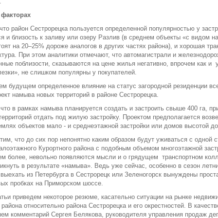
.
 факторах
что район Сестрорецка пользуется определенной популярностью у заст
я и близость к заливу или озеру Разлив (в среднем объекты «с видом на
тоят на 20–25% дороже аналогов в других частях района), и хорошая тр
тура. При этом аналитики отмечают, что автомагистрали и железнодор
ные поблизости, сказываются на цене жилья негативно, впрочем как и
езки», не слишком популярны у покупателей.
м будущем определенное влияние на статус загородной резиденции вс
оект намыва новых территорий в районе Сестрорецка.
что в рамках намыва планируется создать и застроить свыше 400 га, пр
ерриторий отдать под жилую застройку. Проектом предполагается возв
млях объектов мало - и среднеэтажной застройки или домов высотой до
этим, что до сих пор непонятно каким образом будут уживаться с одной 
алоэтажного Курортного района с подобным объемом многоэтажной заст
ем более, невольно появляются мысли и о грядущем транспортном колл
икнуть в результате «намыва». Ведь уже сейчас, особенно в сезон летни
ыехать из Петербурга в Сестрорецк или Зеленогорск вынуждены прост
ых пробках на Приморском шоссе.
атьи приведем некоторое резюме, касательно ситуации на рынке недвиж
 района относительно района Сестрорецка и его окрестностей. В качеств
ем комментарий Сергея Белякова, руководителя управления продаж де