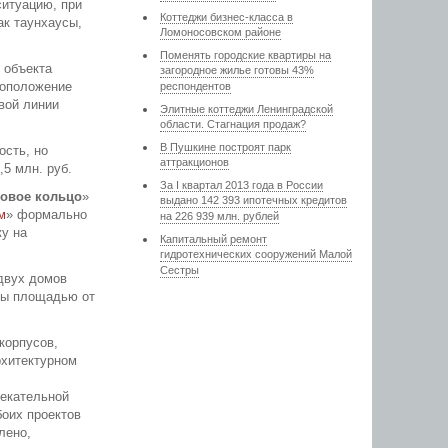
ситуацию, при
Коттеджи бизнес-класса в
ак таунхаусы,
Ломоносовском районе
Поменять городские квартиры на
и объекта
загородное жилье готовы 43%
тоположение
респондентов
вой линии
Элитные коттеджи Ленинградской
области. Стагнация продаж?
В Пушкине построят парк
ость, но
аттракционов
5 млн. руб.
За I квартал 2013 года в России
довое кольцо
»
выдано 142 393 ипотечных кредитов
м
» формально
на 226 939 млн. рублей
ку на
Капитальный ремонт
гидротехнических сооружений Малой
Сестры
 двух домов
иры площадью от
корпусов,
рхитектурном
лекательной
боих проектов
лено,