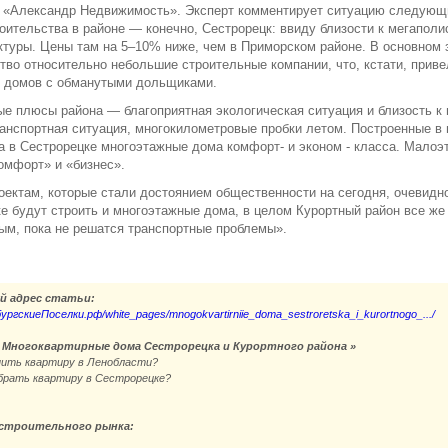
к «Александр Недвижимость». Эксперт комментирует ситуацию следующ
оительства в районе — конечно, Сестрорецк: ввиду близости к мегаполи
туры. Цены там на 5–10% ниже, чем в Приморском районе. В основном 
тво относительно небольшие строительные компании, что, кстати, прив
х домов с обманутыми дольщиками.
е плюсы района — благоприятная экологическая ситуация и близость к
анспортная ситуация, многокилометровые пробки летом. Построенные в
а в Сестрорецке многоэтажные дома комфорт- и эконом - класса. Мало
омфорт» и «бизнес».
оектам, которые стали достоянием общественности на сегодня, очевидно
е будут строить и многоэтажные дома, в целом Курортный район все же
м, пока не решатся транспортные проблемы».
й адрес статьи:
бургскиеПоселки.рф/white_pages/mnogokvartirniie_doma_sestroretska_i_kurortnogo_.../
 Многоквартирные дома Сестрорецка и Курортного района »
пить квартиру в Ленобласти?
брать квартиру в Сестрорецке?
строительного рынка: