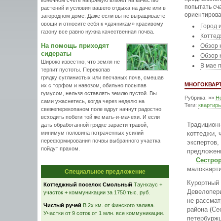
конечном счете напрямую влияет на качество
попытать сч
растений и условия вашего отдыха на даче или в
ориентирова
загородном доме. Даже если вы не выращиваете
овощи и относите себя к «дачникам» красивому
Город 
газону все равно нужна качественная почва.
Коттед
На помощь приходят
Обзор 
сидераты
Обзор 
Широко известно, что земля не
В мае 
терпит пустоты. Перекопав
грядку суглинистых или песчаных почв, смешав
МНОГОКВАРТ
их с торфом и навозом, обильно посыпав
гумусом, нельзя оставлять землю пустой. Вы
Рубрика: »»
Н
сами ужаснетесь, когда через неделю на
Теги:
квартир
свежеперекопаном поле вдруг начнут радостно
всходить побеги той же мать-и-мачехи. И если
Традиционн
дать обработанной грядке зарасти травой,
минимум половина потраченных усилий
коттеджи, 
переформирования почвы выбранного участка
экспертов,
пойдут прахом.
предложени
Сестро
малокварти
Специальное предложение
Курортный 
Коттеджный поселок Смольный
Таунхаус +
Девелоперы
участок + коммуникации за 1750 тыс. руб.
не рассмат
Чистый ручей
В 2х км. от Финского залива.
района (Се
Участки от 9 соток от 1 млн. все коммуникации.
петербуржц