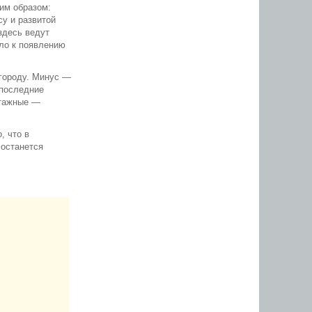
им образом:
су и развитой
здесь ведут
ело к появлению
 городу. Минус —
 последние
этажные —
, что в
 останется