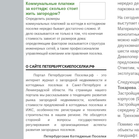
нередко де
Коммунальные платежи
за коттедж: сколько стоит
парковка и
жить загородом?
На сегодня
Определить размеры
выступает
коммунальных платежей за коттедж в коттеджном
Материалом
поселке нередко бывает достаточно сложно. И
дело оказывается не только в том, что конечная
монолитные
стоимость зависит от размеров дома:
можно найт
определяющим фактором оказывается структура
двухкомнат
инженерных сетей, а также профессионализм
шести квар
управляющей компании или правления поселка.
Девелопер 
предложени
О САЙТЕ ПЕТЕРБУРГСКИЕПОСЕЛКИ.РФ
Отметим, ч
эксплуатац
Портал Петербургские Поселки.рф - это
интернет журнал о загородной недвижимости и
Следующий
коттеджных поселках в Санкт-Петербурге и
Токарева
.
Ленинградской области. На страницах нашего
Застройщи
портала мы рассказываем о тенденциях развития
корпусов (
рынка загородной недвижимости, колебаниях
Застройщик
стоимости предложений в коттеджных поселках и
середину 2
ИЖС, особенностях регистрации и технологиях
строительства в нашем регионе. Не обходятся
м. Трехком
стороной и вопросы государственного
Помимо «мн
регулирования и организационные аспекты
объекты на
развития загородных поселков.
ландшафт.
Петербургские Коттеджные Поселки