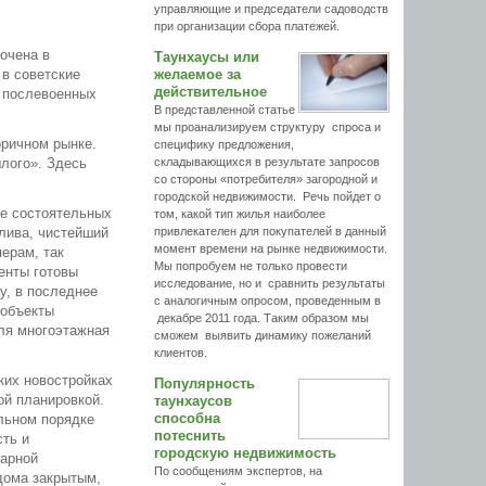
управляющие и председатели садоводств
при организации сбора платежей.
очена в
Таунхаусы или
 в советские
желаемое за
действительное
и послевоенных
В представленной статье
мы проанализируем структуру спроса и
оричном рынке.
специфику предложения,
лого». Здесь
складывающихся в результате запросов
со стороны «потребителя» загородной и
городской недвижимости. Речь пойдет о
ее состоятельных
том, какой тип жилья наиболее
алива, чистейший
привлекателен для покупателей в данный
момент времени на рынке недвижимости.
ерам, так
Мы попробуем не только провести
енты готовы
исследование, но и сравнить результаты
у, в последнее
с аналогичным опросом, проведенным в
 объекты
декабре 2011 года. Таким образом мы
оля многоэтажная
сможем выявить динамику пожеланий
клиентов.
ких новостройках
Популярность
й планировкой.
таунхаусов
способна
льном порядке
потеснить
сть и
городскую недвижимость
жарной
По сообщениям экспертов, на
 дома закрытым,