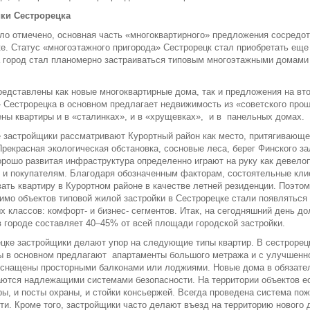
ки Сестрорецка
ло отмечено, основная часть «многоквартирного» предложения сосредот
е. Статус «многоэтажного пригорода» Сестрорецк стал приобретать еще
а город стал планомерно застраиваться типовым многоэтажными домам
редставлены как новые многоквартирные дома, так и предложения на вт
 Сестрорецка в основном предлагает недвижимость из «советского прош
ны квартиры и в «сталинках», и в «хрущевках», и в панельных домах.
 застройщики рассматривают Курортный район как место, притягивающ
Прекрасная экологическая обстановка, сосновые леса, берег Финского з
орошо развитая инфраструктура определенно играют на руку как девелоп
 и покупателям. Благодаря обозначенным факторам, состоятельные кли
ать квартиру в Курортном районе в качестве летней резиденции. Поэтом
имо объектов типовой жилой застройки в Сестрорецке стали появляться
 классов: комфорт- и бизнес- сегментов. Итак, на сегодняшний день д
в городе составляет 40–45% от всей площади городской застройки.
цке застройщики делают упор на следующие типы квартир. В сестрорец
 в основном предлагают апартаменты большого метража и с улучшенно
оснащены просторными балконами или лоджиями. Новые дома в обязате
ются надлежащими системами безопасности. На территории объектов е
ы, и посты охраны, и стойки консьержей. Всегда проведена система по
ти. Кроме того, застройщики часто делают въезд на территорию нового