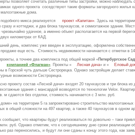
черты позволяет сочетать различные типы застройки, можно наблюдать 
рамках одного проекта соседствуют такие форматы загородного жилья к
 малоэтажные дома.
 подобного микса реализуется
проект «Капитан»
. Здесь на территори
 сразу и коттеджи, и два блока таунхаусов, и семиэтажное здание. Мес
 чрезвычайно удачное, а именно объект располагается на первой берего
 двух километрах от КАД.
шний день, комплекс уже введен в эксплуатацию, оформлена собственн
 продаже еще есть. Стоимость недвижимости начинается с отметки в 14,
роекты, а точнее два комплекса под общей маркой «
Петербургское Са
я
компанией «Флагман»
. Проекты «
Лесная дача
» и «
Еловый до
ы в Горской чуть дальше Сестрорецка. Однако застройщик делает став
урные возможности Сестрорецка.
асно проекту состав «Лесной дачи» входят 20 таунхаусов и три блока из
ехэтажные здания с мансардой возводятся по технологии Velox. Кварт
кв. м сдаются без отделки, стоимость начинается с 3 млн. руб.
доме» на территории 5 га запроектировано строительство малоэтажных 
ых в общей сложности на 497 квартир, а также 40 таунхаусов в одном а
 сообщает, что квартиры будут реализоваться по довольно – таки прив
 млн. руб. Однако отметим, что к сегодняшнему дню сроки реализации о
ько раз переносились, и будут ли они сданы к концу этого года, как заяв