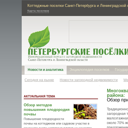
Коттеджные поселки Санкт-Петербурга и Ленинградской 
Карта поселков
Информационный портал о загородной недвижимости
Санкт-Петербурга и Ленинградской области
Новости и аналитика
Энциклопедия поселков
Государ
Сегодня на рынке
Новости загородной недвижимости
We
Многоква
района:
АКТУАЛЬНАЯ ТЕМА
Обзор пр
Обзор методов
Традиционно
повышения плодородия
загородная 
почвы
малоэтажная
Повышение плодородности
около 70% жи
почвы на коттеджном или садовом участке в
предложение