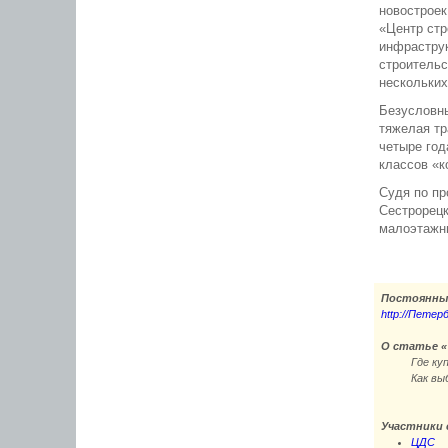
новострое
«Центр стр
инфраструк
строительс
нескольки
Безусловны
тяжелая тр
четыре год
классов «к
Судя по пр
Сестрорецк
малоэтажны
Постоянны
http://Петер
О статье «
Где ку
Как вы
Участники 
ЦДС