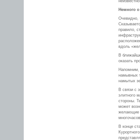
неизвестно
Немного о
Очевидно, 
Сказываетс
правило, с
инфраструк
расположен
вдоль «жел
В ближайше
оказать пр
Напомним, 
намывных т
намытых зе
В связи с 
элитного м
стороны. Т
может возн
желающие в
многочасов
В конце ст
Курортного
представля