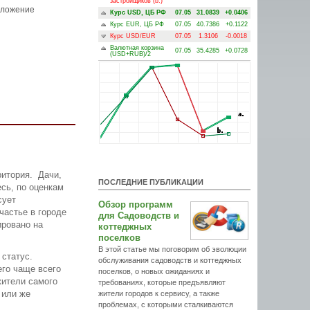
застройщиков (b.)
дложение
Курс USD, ЦБ РФ
07.05
31.0839
+0.0406
Курс EUR, ЦБ РФ
07.05
40.7386
+0.1122
Курс USD/EUR
07.05
1.3106
-0.0018
Валютная корзина
07.05
35.4285
+0.0728
(USD+RUB)/2
ритория. Дачи,
ПОСЛЕДНИЕ ПУБЛИКАЦИИ
сь, по оценкам
сует
Обзор программ
частье в городе
для Садоводств и
ировано на
коттеджных
поселков
В этой статье мы поговорим об эволюции
 статус.
обслуживания садоводств и коттеджных
его чаще всего
поселков, о новых ожиданиях и
жители самого
требованиях, которые предъявляют
 или же
жители городов к сервису, а также
проблемах, с которыми сталкиваются