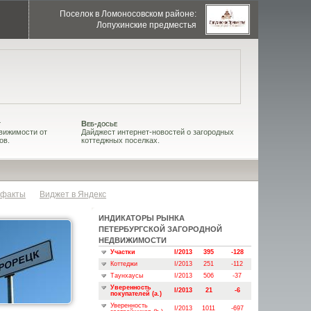
Поселок в Ломоносовском районе:
Лопухинские предместья
т
Веб-досье
вижимости от
Дайджест интернет-новостей о загородных
ов.
коттеджных поселках.
 факты
Виджет в Яндекс
ИНДИКАТОРЫ РЫНКА
ПЕТЕРБУРГСКОЙ ЗАГОРОДНОЙ
НЕДВИЖИМОСТИ
Участки
I/2013
395
-128
Коттеджи
I/2013
251
-112
Таунхаусы
I/2013
506
-37
Уверенность
I/2013
21
-6
покупателей (a.)
Уверенность
I/2013
1011
-697