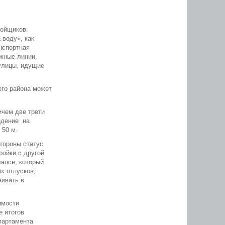
ройщиков.
 воду», как
анспортная
ожные линии,
 улицы, идущие
его района может
ичем две трети
едение на
 50 м.
стороны статус
ройки с другой
апсе, который
х отпусков,
аивать в
имости
е итогов
партамента