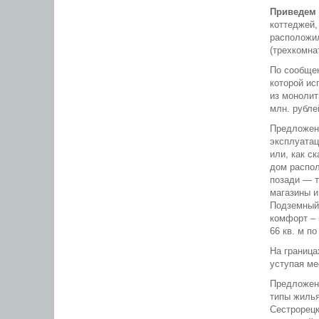
Приведем 
коттеджей,
расположил
(трехкомна
По сообщен
которой ис
из монолит
млн. рубле
Предложени
эксплуатац
или, как с
дом распол
позади — т
магазины и
Подземный 
комфорт – 
66 кв. м по
На граница
уступая ме
Предложени
типы жилья
Сестрорецк