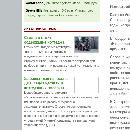
Феликсово
Дом 78м2 с участком за 1 млн. руб.
Новострой
Green Hills
Коттеджи от 5.8 млн. Участки, лес,
Как уже бы
озеро, охрана. 9 км от Всеволожска.
Сестрорецк
годы, когд
АКТУАЛЬНАЯ ТЕМА
лет.
Сколько стоит
В городе п
содержание коттеджа
«Вторичка»
Стоимость владения коттеджем,
представле
это не только цена, которую
придется заплатить при покупке или
Сегодня же
строительстве. Одним из важных вопросов при
клиентов. 
выборе и принятии решения, какой коттедж купить
воздух и х
в каком коттеджном поселке.
собственно
рассматрив
Завышенные взносы в
ДНТ, садоводствах и
время, пом
коттеджных поселках
повышенных
Ценообразование стоимости
застройки 
обслуживания и размеров взносов в садоводстве
В Сестроре
или поселке не регламентировано
законодательством. Строго говоря, согласно
девелоперы
нормам законодательства содержание и размеры
Квартиры 
взносов относятся к сфере компетенции собрания
обеспечива
учредителей (членов) садоводства или дачного
видеокамер
товарищества (ДНТ).
безопаснос