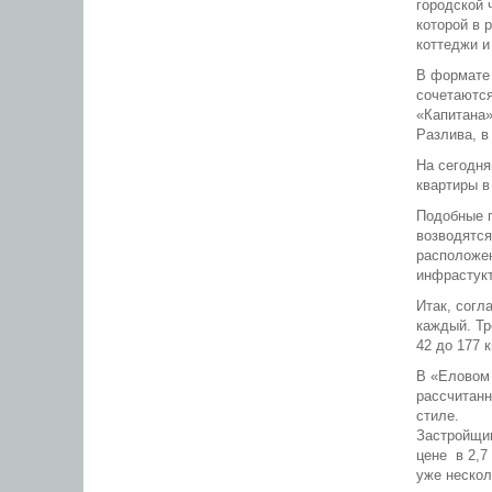
городской 
которой в 
коттеджи и
В формате
сочетаются
«Капитана»
Разлива, в
На сегодня
квартиры в
Подобные п
возводятс
расположен
инфрастукт
Итак, согл
каждый. Тр
42 до 177 
В «Еловом 
рассчитанн
стиле.
Застройщик
цене в 2,7
уже нескол