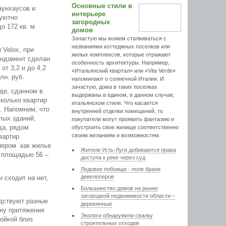
Основные стили в
аунхаусов и
интерьере
 уютно
загородных
о 172 кв. м
домов
Зачастую мы можем сталкиваться с
названиями коттеджных поселков или
 Velox, при
жилых комплексов, которые отражают
ундамент сделан
особенность архитектуры. Например,
т 3,2 и до 4,2
«Итальянский квартал» или «Vita Verde»
лн. руб.
напоминают о солнечной Италии. И
зачастую, дома в таких поселках
де, сданном в
выдержаны в едином, в данном случае,
сколько квартир
итальянском стиле. Что касается
р. Напомним, что
внутренней отделки помещений, то
лых зданий,
покупатели могут проявить фантазию и
да, рядом
обустроить свое жилище соответственно
своим желаниям и возможностям.
квартир.
опером как жилье
Жители Усть-Луги добиваются права
й площадью 56 –
доступа к реке через суд
Ледовое побоище - поле брани
девелоперов
 сходит на нет,
Большинство домов на рынке
загородной недвижимости области –
дствуют разные
деревянные
ону притяжения
Экологи обнаружили свалку
ойкой близ
строительных отходов