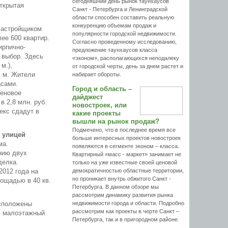
сегодняшний день рынок таунхаусов
открытая
Санкт - Петербурга и Ленинградской
области способен составить реальную
конкуренцию объемам продаж и
Застройщиком
популярности городской недвижимости.
ее 600 квартир.
Согласно проведенному исследованию,
ирпично-
предложение таунхаусов класса
 выбор. Здесь
«эконом», располагающихся неподалеку
м.),
от городской черты, день за днем растет и
. м. Жители
набирает обороты.
асами.
Город и область –
Ценовое
дайджест
 2,8 млн. руб.
новостроек, или
екс сдадут в
какие проекты
вышли на рынок продаж?
Подмечено, что в последнее время все
 улицей
больше интересных проектов новостроек
ма.
появляются в сегменте эконом – класса.
нию двух
Квартирный «масс - маркет» занимает не
делка.
только на уже известные своей ценовой
2012 года на
демократичностью областные территории,
но проникает внутрь обжитого Санкт -
лощадью в 40 кв.
Петербурга. В данном обзоре мы
рассмотрим динамику развития рынка
асположены
недвижимости города и области. Подробно
рассмотрим как проекты в черте Санкт –
 в малоэтажный
Петербурга, так и в пригородном районе.