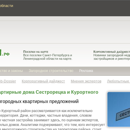
области
Поселки на карте
Корпоративный дайджес
Все поселки Санкт-Петербурга и
Новинки загородной нед
Ленинградской области на карте.
застройщиков и риелтер
ство и законы
Загородное строительство
Реклама
b-Dossier
Корпоративный дайджест
Мнения экспертов
Любопытные
ртирные дома Сестрорецка и Курортного
игородных квартирных предложений
 Курортный район рассматривается как исключительно
территория. Дачи, коттеджи, частные владения, словом
 частная застройка занимает здесь, по оценкам экспертов,
лых домов. Аналитики подчеркивают, что тем, кого интересует
 многоэтажного строительства на территории района, стоит