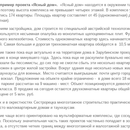
пример проекта «Ясный дом».
«Ясный дом» находится в окружении т
 поэтому высота комплекса не превышает четырех этажей. В комплексе
ись 174 квартиры. Площадь квартир составляет от 45 (однокомнатная) д
тная).
иям застройщика, дом строится по специальной австрийской технологии
пользуется несъемная опалубка из монолитных щепоцементных плит. Ф
ного железобетона. Стоимость однокомнатных квартир здесь начинается о
й. Самая большая и дорогая трехкомнатная квартира обойдется в 10,5 м
е также пока еще актуально и на территории дома в Зарубинском проез
ию в конце минувшего года. Здесь пока еще не раскупили буквально не
казали бы пессимисты, до сих пор не смогли сбыть эти несколько кварти
ожен в центре жилой застройки. Вокруг здания еще несколько новых жи
аунхаусы для военных. Место считается выигрышным: почти центр горо
 вокзал. Предложение на объекте крайне ограничено - в доме всего 18 
паркинг рассчитан на 9 машино - мест. Объект позиционируется девел
класса. В продаже на сегодня остаются двухкомнатные квартиры обще
 цене от 5 млн. руб.
х и в окрестностях Сестрорецка многоэтажное строительство практически
сто малоквартирным домам и таунхаусам.
е чаще всего ориентировано на мультиформатные комплексы, где сосе
. Поскольку значительная часть таких проектов частенько попадает в з
а, а отсутствие четких границ между многоэтажной и малоэтажной застр