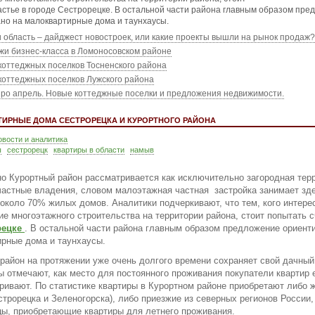
астье в городе Сестрорецке. В остальной части района главным образом пре
но на малоквартирные дома и таунхаусы.
и область – дайджест новостроек, или какие проекты вышли на рынок продаж?
жи бизнес-класса в Ломоносовском районе
коттеджных поселков Тосненского района
коттеджных поселков Лужского района
про апрель. Новые коттеджные поселки и предложения недвижимости.
ИРНЫЕ ДОМА СЕСТРОРЕЦКА И КУРОРТНОГО РАЙОНА
овости и аналитика
ы
сестрорецк
квартиры в области
намыв
о Курортный район рассматривается как исключительно загородная тер
частные владения, словом малоэтажная частная застройка занимает зде
 около 70% жилых домов. Аналитики подчеркивают, что тем, кого интере
е многоэтажного строительства на территории района, стоит попытать с
рецке
. В остальной части района главным образом предложение ориент
рные дома и таунхаусы.
район на протяжении уже очень долгого времени сохраняет свой дачный
 отмечают, как место для постоянного проживания покупатели квартир 
ривают. По статистике квартиры в Курортном районе приобретают либо 
строрецка и Зеленогорска), либо приезжие из северных регионов России,
ы, приобретающие квартиры для летнего проживания.