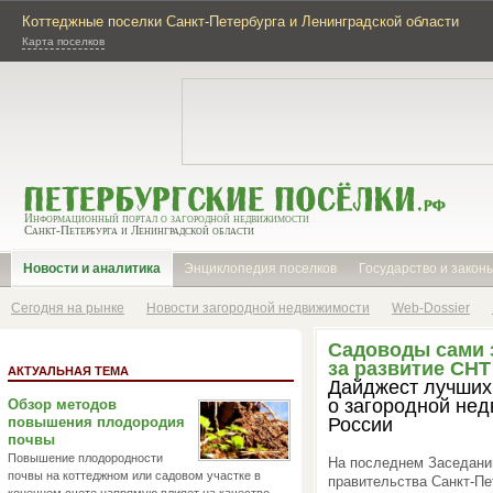
Коттеджные поселки Санкт-Петербурга и Ленинградской области
Карта поселков
Информационный портал о загородной недвижимости
Санкт-Петербурга и Ленинградской области
Новости и аналитика
Энциклопедия поселков
Государство и закон
Сегодня на рынке
Новости загородной недвижимости
Web-Dossier
Садоводы сами 
за развитие СНТ
АКТУАЛЬНАЯ ТЕМА
Дайджест лучших
о загородной не
Обзор методов
повышения плодородия
России
почвы
Повышение плодородности
На последнем Заседани
почвы на коттеджном или садовом участке в
правительства Санкт-Пе