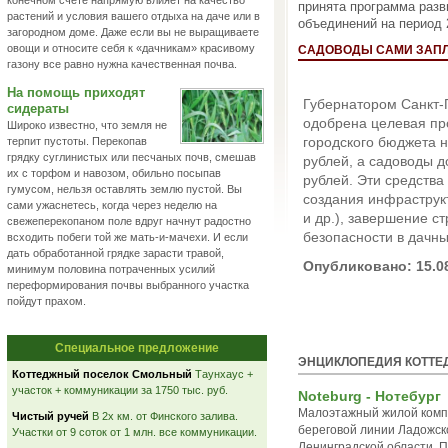
конечном счете напрямую влияет на качество
принята программа разв
растений и условия вашего отдыха на даче или в
объединений на период 
загородном доме. Даже если вы не выращиваете
овощи и относите себя к «дачникам» красивому
САДОВОДЫ САМИ ЗАПЛА
газону все равно нужна качественная почва.
На помощь приходят
Губернатором Санкт-
сидераты
одобрена целевая пр
Широко известно, что земля не
городского бюджета н
терпит пустоты. Перекопав
грядку суглинистых или песчаных почв, смешав
рублей, а садоводы д
их с торфом и навозом, обильно посыпав
рублей. Эти средств
гумусом, нельзя оставлять землю пустой. Вы
создания инфраструк
сами ужаснетесь, когда через неделю на
и др.), завершение с
свежеперекопаном поле вдруг начнут радостно
безопасности в дачны
всходить побеги той же мать-и-мачехи. И если
дать обработанной грядке зарасти травой,
Опубликовано: 15.0
минимум половина потраченных усилий
переформирования почвы выбранного участка
пойдут прахом.
Специальное предложение
ЭНЦИКЛОПЕДИЯ КОТТЕ
Коттеджный поселок Смольный
Таунхаус +
участок + коммуникации за 1750 тыс. руб.
Noteburg - Нотебург
Малоэтажный жилой комп
Чистый ручей
В 2х км. от Финского залива.
береговой линии Ладожск
Участки от 9 соток от 1 млн. все коммуникации.
Ленинградской области. 