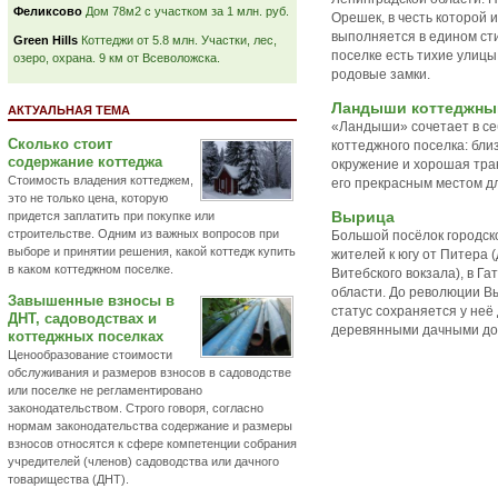
Феликсово
Дом 78м2 с участком за 1 млн. руб.
Орешек, в честь которой 
выполняется в едином ст
Green Hills
Коттеджи от 5.8 млн. Участки, лес,
поселке есть тихие улицы
озеро, охрана. 9 км от Всеволожска.
родовые замки.
Ландыши коттеджны
АКТУАЛЬНАЯ ТЕМА
«Ландыши» сочетает в се
Сколько стоит
коттеджного поселка: бли
содержание коттеджа
окружение и хорошая тра
Стоимость владения коттеджем,
его прекрасным местом д
это не только цена, которую
Вырица
придется заплатить при покупке или
строительстве. Одним из важных вопросов при
Большой посёлок городско
выборе и принятии решения, какой коттедж купить
жителей к югу от Питера 
в каком коттеджном поселке.
Витебского вокзала), в Г
области. До революции В
Завышенные взносы в
статус сохраняется у неё 
ДНТ, садоводствах и
деревянными дачными до
коттеджных поселках
Ценообразование стоимости
обслуживания и размеров взносов в садоводстве
или поселке не регламентировано
законодательством. Строго говоря, согласно
нормам законодательства содержание и размеры
взносов относятся к сфере компетенции собрания
учредителей (членов) садоводства или дачного
товарищества (ДНТ).