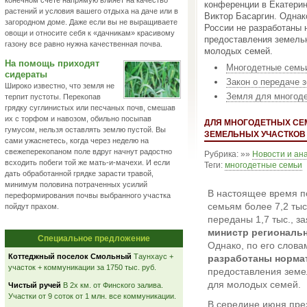
конечном счете напрямую влияет на качество
конференции в Екатерин
растений и условия вашего отдыха на даче или в
Виктор Басаргин. Однако
загородном доме. Даже если вы не выращиваете
России не разработаны 
овощи и относите себя к «дачникам» красивому
предоставления земель
газону все равно нужна качественная почва.
молодых семей.
На помощь приходят
Многодетные семьи
сидераты
Закон о передаче 
Широко известно, что земля не
Земля для многод
терпит пустоты. Перекопав
грядку суглинистых или песчаных почв, смешав
их с торфом и навозом, обильно посыпав
ДЛЯ МНОГОДЕТНЫХ СЕ
гумусом, нельзя оставлять землю пустой. Вы
ЗЕМЕЛЬНЫХ УЧАСТКОВ
сами ужаснетесь, когда через неделю на
свежеперекопаном поле вдруг начнут радостно
Рубрика: »»
Новости и ан
всходить побеги той же мать-и-мачехи. И если
Теги:
многодетные семьи
дать обработанной грядке зарасти травой,
минимум половина потраченных усилий
В настоящее время п
переформирования почвы выбранного участка
семьям более 7,2 тыс
пойдут прахом.
переданы 1,7 тыс., з
министр региональн
Специальное предложение
Однако, по его слова
Коттеджный поселок Смольный
Таунхаус +
разработаны норма
участок + коммуникации за 1750 тыс. руб.
предоставления земе
для молодых семей.
Чистый ручей
В 2х км. от Финского залива.
Участки от 9 соток от 1 млн. все коммуникации.
В середине июня пре