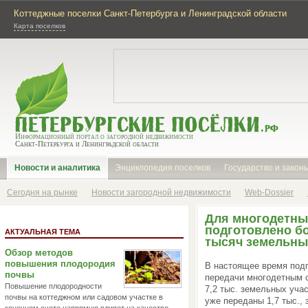
Коттеджные поселки Санкт-Петербурга и Ленинградской области
Карта поселков
Информационный портал о загородной недвижимости
Санкт-Петербурга и Ленинградской области
Новости и аналитика
Энциклопедия поселков
Государство и закон
Сегодня на рынке
Новости загородной недвижимости
Web-Dossier
Для многодетны
подготовлено бо
АКТУАЛЬНАЯ ТЕМА
тысяч земельны
Обзор методов
повышения плодородия
В настоящее время под
почвы
передачи многодетным 
Повышение плодородности
7,2 тыс. земельных учас
почвы на коттеджном или садовом участке в
уже переданы 1,7 тыс., 