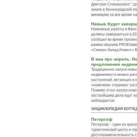
Дмитрия Сперанского", с
земли в Ленинградской о
минимума за все время н
Намыв будет заверше
Намывные работы в Финс
должны завершиться в 20
сообщил во время презен
рамках форума PROEstate
«Северо-Запад Инвест» 
В мае про апрель. Н
предложения недвиж
Традиционно запуск новы
недвижимости можно расс
настроений, витающих в 
«новичков» отражает сос
Помимо этого запуск ново
застройщика дела идут х
наблюдается.
ЭНЦИКЛОПЕДИЯ КОТТЕ
Петергоф
Петергоф – один из краси
туристический центр и го
достопримечательность с