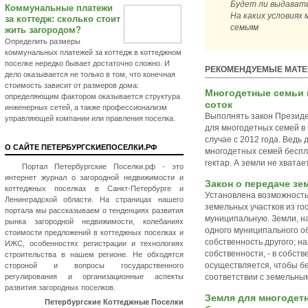
Будет ли выдавать
Коммунальные платежи
На каких условия
за коттедж: сколько стоит
семьям
жить загородом?
Определить размеры
коммунальных платежей за коттедж в коттеджном
поселке нередко бывает достаточно сложно. И
РЕКОМЕНДУЕМЫЕ МАТ
дело оказывается не только в том, что конечная
стоимость зависит от размеров дома:
Многодетные семьи п
определяющим фактором оказывается структура
соток
инженерных сетей, а также профессионализм
Выполнять закон Президе
управляющей компании или правления поселка.
для многодетных семей в 
случае с 2012 года. Ведь
О САЙТЕ ПЕТЕРБУРГСКИЕПОСЕЛКИ.РФ
многодетных семей беспл
гектар. А земли не хватает
Портал Петербургские Поселки.рф - это
интернет журнал о загородной недвижимости и
Закон о передаче з
коттеджных поселках в Санкт-Петербурге и
Установлена возможность
Ленинградской области. На страницах нашего
земельных участков из го
портала мы рассказываем о тенденциях развития
муниципальную. Земли, н
рынка загородной недвижимости, колебаниях
одного муниципального о
стоимости предложений в коттеджных поселках и
собственность другого; 
ИЖС, особенностях регистрации и технологиях
собственности, - в собст
строительства в нашем регионе. Не обходятся
осуществляется, чтобы бе
стороной и вопросы государственного
регулирования и организационные аспекты
соответствии с земельны
развития загородных поселков.
Земля для многодет
Петербургские Коттеджные Поселки