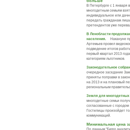
больше
В Петербурге с 1 января 
многодетным семьям взят
индивидуальное или дачно
передать гражданам лишь 
претендентов уже перевал
В Ленобласти продолжаю
населения.
Накануне п
Артемьев провел видеоко
подведение итогов работ
первый квартал 2013 год
категориям льготников.
Законодательное собран
очередное заседание Зак
приняты поправки в зако
на 2013 и на плановый п
региональным правительс
Земля для многодетных 
многодетные семьи получа
согласованные с городом 
Гостилицы произойдет то
коммуникаций.
Минимальная цена за
По данным "Бюро аналити