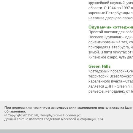
крупнейший научный, уче
области. С 1944 по 1997 
коренные Петербуржцы по
название дворцово-парков
Одуванчик коттеджн
Простой поселок для собс
Поселок Одуванчик – один
ориентированы на тех, кт
пригородах Петербурга, к
зимой. В пяти минутах от
Кипенское озеро, чуть да
Green Hills
Коттеджный поселок «Gree
территории Всеволожского
населенного пункта «Ста
является ДНП «Green hill
рельефе, неподалеку от б
При полном или частичном использовании материалов портала ссылка (для
обязательна.
© Copyright 2012-2026, Петербургские Поселки.рф
Данный сайт не является средством массовой информации.
16+