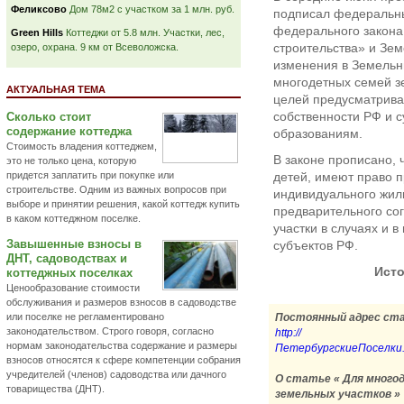
Феликсово
Дом 78м2 с участком за 1 млн. руб.
подписал федеральны
федерального закона
Green Hills
Коттеджи от 5.8 млн. Участки, лес,
строительства» и Зе
озеро, охрана. 9 км от Всеволожска.
изменения в Земельн
многодетных семей з
АКТУАЛЬНАЯ ТЕМА
целей предусматрива
собственности РФ и 
Сколько стоит
содержание коттеджа
образованиям.
Стоимость владения коттеджем,
В законе прописано, 
это не только цена, которую
придется заплатить при покупке или
детей, имеют право п
строительстве. Одним из важных вопросов при
индивидуального жили
выборе и принятии решения, какой коттедж купить
предварительного со
в каком коттеджном поселке.
участки в случаях и 
Завышенные взносы в
субъектов РФ.
ДНТ, садоводствах и
Ист
коттеджных поселках
Ценообразование стоимости
обслуживания и размеров взносов в садоводстве
или поселке не регламентировано
Постоянный адрес ст
законодательством. Строго говоря, согласно
http://
нормам законодательства содержание и размеры
ПетербургскиеПоселки.рф
взносов относятся к сфере компетенции собрания
учредителей (членов) садоводства или дачного
О статье « Для много
товарищества (ДНТ).
земельных участков »